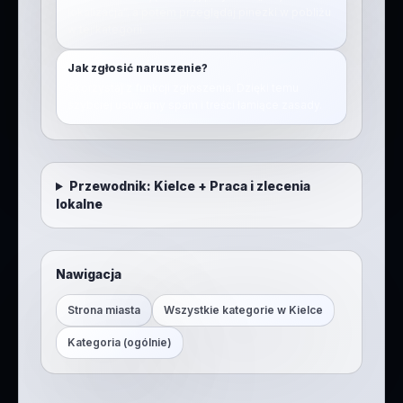
lokalizacja”, a potem przeglądaj pinezki w pobliżu
w tej kategorii.
Jak zgłosić naruszenie?
Skorzystaj z funkcji zgłoszenia. Dzięki temu
szybciej usuwamy spam i treści łamiące zasady.
Przewodnik:
Kielce
+
Praca i zlecenia
lokalne
Nawigacja
Strona miasta
Wszystkie kategorie w
Kielce
Kategoria (ogólnie)