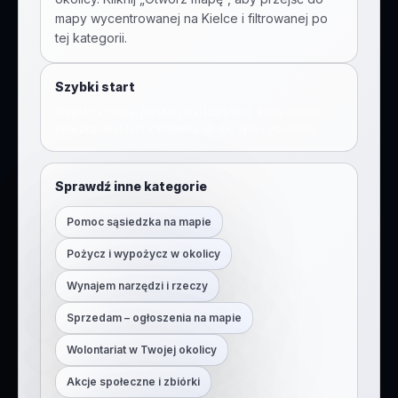
mapy wycentrowanej na
Kielce
i filtrowanej po
tej kategorii.
Szybki start
Wejdź na mapę, przytrzymaj lub kliknij, żeby dodać
pinezkę. Wybierz kategorię, dodaj opis i opublikuj.
Sprawdź inne kategorie
Pomoc sąsiedzka na mapie
Pożycz i wypożycz w okolicy
Wynajem narzędzi i rzeczy
Sprzedam – ogłoszenia na mapie
Wolontariat w Twojej okolicy
Akcje społeczne i zbiórki