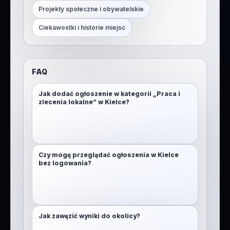
Projekty społeczne i obywatelskie
Ciekawostki i historie miejsc
FAQ
Jak dodać ogłoszenie w kategorii „Praca i
zlecenia lokalne” w Kielce?
Otwórz mapę, przytrzymaj (lub kliknij) miejsce na
mapie, wybierz kategorię, dodaj tytuł i opis, a
potem opublikuj pinezkę.
Czy mogę przeglądać ogłoszenia w Kielce
bez logowania?
Nie. Aby przeglądać mapę, wymagane jest
zalogowanie. Po zalogowaniu możesz dodawać
pinezki i korzystać z funkcji społecznościowych.
Jak zawęzić wyniki do okolicy?
Włącz lokalizację lub użyj przycisku „Moja