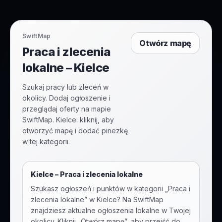
SwiftMap
Otwórz mapę
Praca i zlecenia
lokalne – Kielce
Szukaj pracy lub zleceń w
okolicy. Dodaj ogłoszenie i
przeglądaj oferty na mapie
SwiftMap. Kielce: kliknij, aby
otworzyć mapę i dodać pinezkę
w tej kategorii.
Kielce
–
Praca i zlecenia lokalne
Szukasz ogłoszeń i punktów w kategorii „
Praca i
zlecenia lokalne
” w
Kielce
? Na SwiftMap
znajdziesz aktualne ogłoszenia lokalne w Twojej
okolicy. Kliknij „Otwórz mapę”, aby przejść do