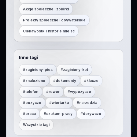
Akcje społeczne i zbiórki
Projekty społeczne i obywatelskie
Ciekawostki i historie miejsc
Inne tagi
#
zaginiony-pies
#
zaginiony-kot
#
znalezione
#
dokumenty
#
klucze
#
telefon
#
rower
#
wypozycze
#
pozycze
#
wiertarka
#
narzedzia
#
praca
#
szukam-pracy
#
dorywczo
Wszystkie tagi