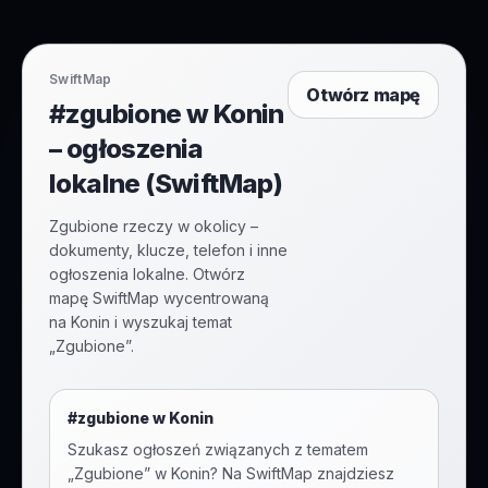
SwiftMap
Otwórz mapę
#zgubione w Konin
– ogłoszenia
lokalne (SwiftMap)
Zgubione rzeczy w okolicy –
dokumenty, klucze, telefon i inne
ogłoszenia lokalne. Otwórz
mapę SwiftMap wycentrowaną
na Konin i wyszukaj temat
„Zgubione”.
#
zgubione
w
Konin
Szukasz ogłoszeń związanych z tematem
„
Zgubione
” w
Konin
? Na SwiftMap znajdziesz