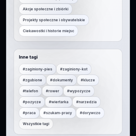
Akcje społeczne i zbiórki
Projekty społeczne i obywatelskie
Ciekawostki i historie miejsc
Inne tagi
#
zaginiony-pies
#
zaginiony-kot
#
zgubione
#
dokumenty
#
klucze
#
telefon
#
rower
#
wypozycze
#
pozycze
#
wiertarka
#
narzedzia
#
praca
#
szukam-pracy
#
dorywczo
Wszystkie tagi