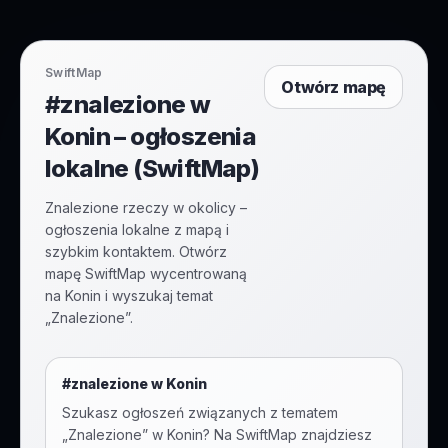
SwiftMap
Otwórz mapę
#znalezione w
Konin – ogłoszenia
lokalne (SwiftMap)
Znalezione rzeczy w okolicy –
ogłoszenia lokalne z mapą i
szybkim kontaktem. Otwórz
mapę SwiftMap wycentrowaną
na Konin i wyszukaj temat
„Znalezione”.
#
znalezione
w
Konin
Szukasz ogłoszeń związanych z tematem
„
Znalezione
” w
Konin
? Na SwiftMap znajdziesz