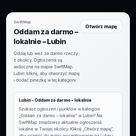
SwiftMap
Otwórz mapę
Oddam za darmo –
lokalnie – Lubin
Oddaj lub weź za darmo rzeczy
z okolicy. Ogłoszenia są
widoczne na mapie SwiftMap.
Lubin: kliknij, aby otworzyć mapę
i dodać pinezkę w tej kategorii.
Lubin
–
Oddam za darmo – lokalnie
Szukasz ogłoszeń i punktów w kategorii
„
Oddam za darmo – lokalnie
” w
Lubin
? Na
SwiftMap znajdziesz aktualne ogłoszenia
lokalne w Twojej okolicy. Kliknij „Otwórz mapę”,
aby przejść do mapy wycentrowanej na
Lubin
i