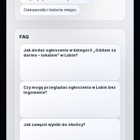
Ciekawostki i historie miejsc
FAQ
Jak dodać ogłoszenie w kategorii „Oddam za
darmo – lokalnie” w Lubin?
Otwórz mapę, przytrzymaj (lub kliknij) miejsce na
mapie, wybierz kategorię, dodaj tytuł i opis, a
potem opublikuj pinezkę.
Czy mogę przeglądać ogłoszenia w Lubin bez
logowania?
Nie. Aby przeglądać mapę, wymagane jest
zalogowanie. Po zalogowaniu możesz dodawać
pinezki i korzystać z funkcji społecznościowych.
Jak zawęzić wyniki do okolicy?
Włącz lokalizację lub użyj przycisku „Moja
lokalizacja”, a potem przeglądaj pinezki w pobliżu