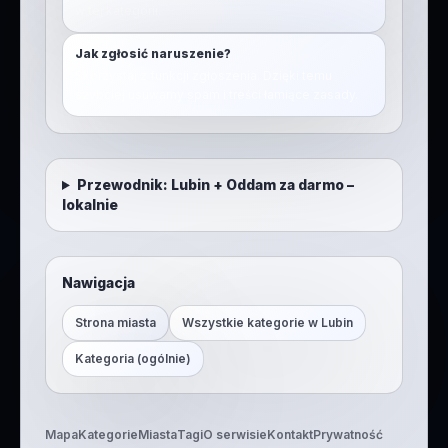
w tej kategorii.
Jak zgłosić naruszenie?
Skorzystaj z funkcji zgłoszenia. Dzięki temu
szybciej usuwamy spam i treści łamiące zasady.
Przewodnik:
Lubin
+
Oddam za darmo –
lokalnie
Nawigacja
Strona miasta
Wszystkie kategorie w
Lubin
Kategoria (ogólnie)
Mapa
Kategorie
Miasta
Tagi
O serwisie
Kontakt
Prywatność