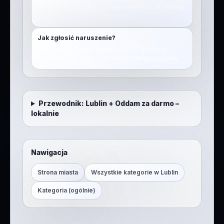
lokalizacja”, a potem przeglądaj pinezki w pobliżu
w tej kategorii.
Jak zgłosić naruszenie?
Skorzystaj z funkcji zgłoszenia. Dzięki temu
szybciej usuwamy spam i treści łamiące zasady.
Przewodnik:
Lublin
+
Oddam za darmo –
lokalnie
Nawigacja
Strona miasta
Wszystkie kategorie w
Lublin
Kategoria (ogólnie)