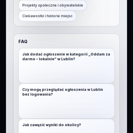
Projekty społeczne i obywatelskie
Ciekawostki i historie miejsc
FAQ
Jak dodać ogłoszenie w kategorii „Oddam za
darmo – lokalnie” w Lublin?
Otwórz mapę, przytrzymaj (lub kliknij) miejsce na
mapie, wybierz kategorię, dodaj tytuł i opis, a
potem opublikuj pinezkę.
Czy mogę przeglądać ogłoszenia w Lublin
bez logowania?
Nie. Aby przeglądać mapę, wymagane jest
zalogowanie. Po zalogowaniu możesz dodawać
pinezki i korzystać z funkcji społecznościowych.
Jak zawęzić wyniki do okolicy?
Włącz lokalizację lub użyj przycisku „Moja