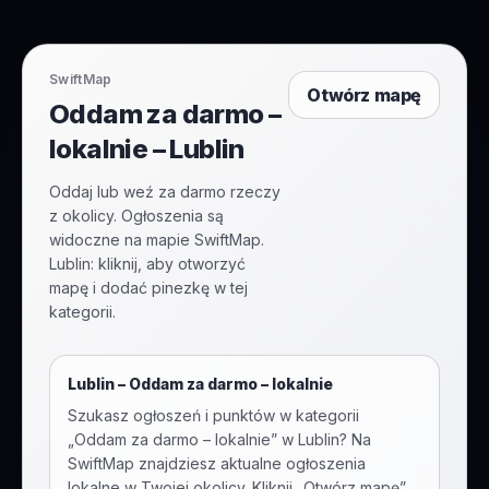
SwiftMap
Otwórz mapę
Oddam za darmo –
lokalnie – Lublin
Oddaj lub weź za darmo rzeczy
z okolicy. Ogłoszenia są
widoczne na mapie SwiftMap.
Lublin: kliknij, aby otworzyć
mapę i dodać pinezkę w tej
kategorii.
Lublin
–
Oddam za darmo – lokalnie
Szukasz ogłoszeń i punktów w kategorii
„
Oddam za darmo – lokalnie
” w
Lublin
? Na
SwiftMap znajdziesz aktualne ogłoszenia
lokalne w Twojej okolicy. Kliknij „Otwórz mapę”,