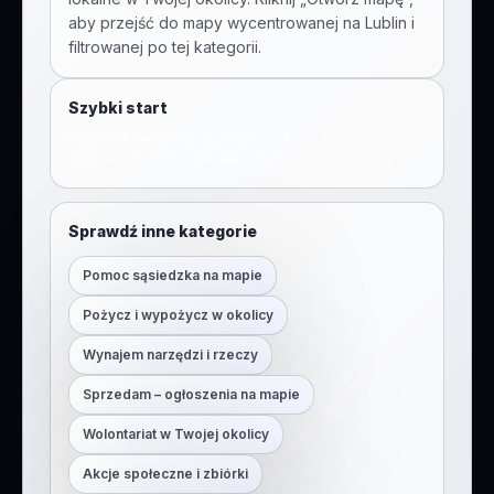
aby przejść do mapy wycentrowanej na
Lublin
i
filtrowanej po tej kategorii.
Szybki start
Wejdź na mapę, przytrzymaj lub kliknij, żeby dodać
pinezkę. Wybierz kategorię, dodaj opis i opublikuj.
Sprawdź inne kategorie
Pomoc sąsiedzka na mapie
Pożycz i wypożycz w okolicy
Wynajem narzędzi i rzeczy
Sprzedam – ogłoszenia na mapie
Wolontariat w Twojej okolicy
Akcje społeczne i zbiórki