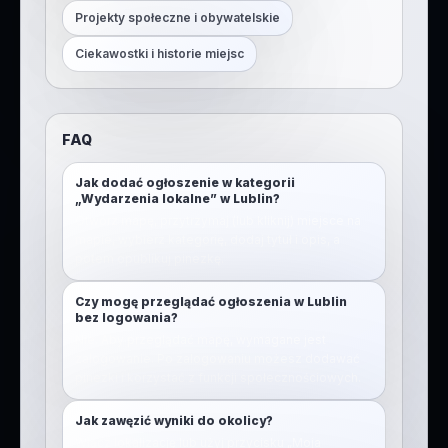
Projekty społeczne i obywatelskie
Ciekawostki i historie miejsc
FAQ
Jak dodać ogłoszenie w kategorii
„Wydarzenia lokalne” w Lublin?
Otwórz mapę, przytrzymaj (lub kliknij) miejsce na
mapie, wybierz kategorię, dodaj tytuł i opis, a
potem opublikuj pinezkę.
Czy mogę przeglądać ogłoszenia w Lublin
bez logowania?
Nie. Aby przeglądać mapę, wymagane jest
zalogowanie. Po zalogowaniu możesz dodawać
pinezki i korzystać z funkcji społecznościowych.
Jak zawęzić wyniki do okolicy?
Włącz lokalizację lub użyj przycisku „Moja