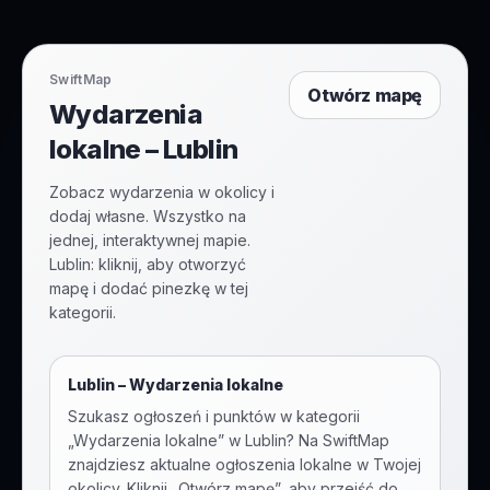
SwiftMap
Otwórz mapę
Wydarzenia
lokalne – Lublin
Zobacz wydarzenia w okolicy i
dodaj własne. Wszystko na
jednej, interaktywnej mapie.
Lublin: kliknij, aby otworzyć
mapę i dodać pinezkę w tej
kategorii.
Lublin
–
Wydarzenia lokalne
Szukasz ogłoszeń i punktów w kategorii
„
Wydarzenia lokalne
” w
Lublin
? Na SwiftMap
znajdziesz aktualne ogłoszenia lokalne w Twojej
okolicy. Kliknij „Otwórz mapę”, aby przejść do