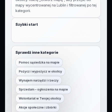
mapy wycentrowanej na
Lublin
i filtrowanej po tej
kategorii.
Szybki start
Wejdź na mapę, przytrzymaj lub kliknij, żeby dodać
pinezkę. Wybierz kategorię, dodaj opis i opublikuj.
Sprawdź inne kategorie
Pomoc sąsiedzka na mapie
Pożycz i wypożycz w okolicy
Wynajem narzędzi i rzeczy
Sprzedam – ogłoszenia na mapie
Wolontariat w Twojej okolicy
Akcje społeczne i zbiórki