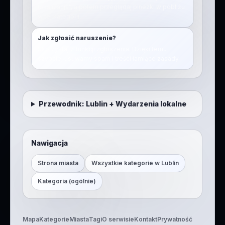
lokalizacja”, a potem przeglądaj pinezki w pobliżu
w tej kategorii.
Jak zgłosić naruszenie?
Skorzystaj z funkcji zgłoszenia. Dzięki temu
szybciej usuwamy spam i treści łamiące zasady.
Przewodnik:
Lublin
+
Wydarzenia lokalne
Nawigacja
Strona miasta
Wszystkie kategorie w
Lublin
Kategoria (ogólnie)
Mapa
Kategorie
Miasta
Tagi
O serwisie
Kontakt
Prywatność