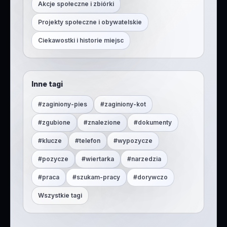
Akcje społeczne i zbiórki
Projekty społeczne i obywatelskie
Ciekawostki i historie miejsc
Inne tagi
#
zaginiony-pies
#
zaginiony-kot
#
zgubione
#
znalezione
#
dokumenty
#
klucze
#
telefon
#
wypozycze
#
pozycze
#
wiertarka
#
narzedzia
#
praca
#
szukam-pracy
#
dorywczo
Wszystkie tagi