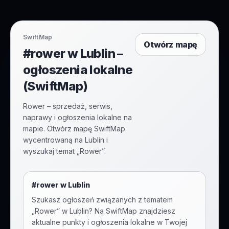
SwiftMap
Otwórz mapę
#rower w Lublin –
ogłoszenia lokalne
(SwiftMap)
Rower – sprzedaż, serwis,
naprawy i ogłoszenia lokalne na
mapie. Otwórz mapę SwiftMap
wycentrowaną na Lublin i
wyszukaj temat „Rower”.
#
rower
w
Lublin
Szukasz ogłoszeń związanych z tematem
„
Rower
” w
Lublin
? Na SwiftMap znajdziesz
aktualne punkty i ogłoszenia lokalne w Twojej