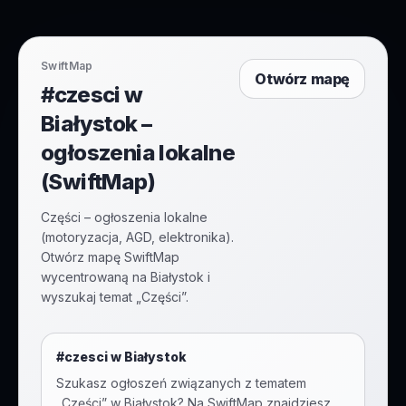
SwiftMap
Otwórz mapę
#czesci w
Białystok –
ogłoszenia lokalne
(SwiftMap)
Części – ogłoszenia lokalne
(motoryzacja, AGD, elektronika).
Otwórz mapę SwiftMap
wycentrowaną na Białystok i
wyszukaj temat „Części”.
#
czesci
w
Białystok
Szukasz ogłoszeń związanych z tematem
„
Części
” w
Białystok
? Na SwiftMap znajdziesz