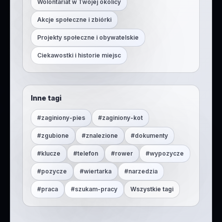
Wolontariat w Twojej okolicy
Akcje społeczne i zbiórki
Projekty społeczne i obywatelskie
Ciekawostki i historie miejsc
Inne tagi
#
zaginiony-pies
#
zaginiony-kot
#
zgubione
#
znalezione
#
dokumenty
#
klucze
#
telefon
#
rower
#
wypozycze
#
pozycze
#
wiertarka
#
narzedzia
#
praca
#
szukam-pracy
Wszystkie tagi