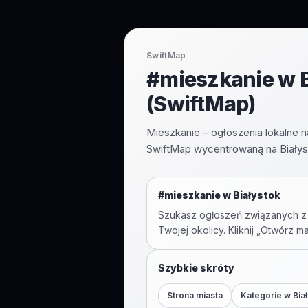
SwiftMap
#mieszkanie w B
(SwiftMap)
Mieszkanie – ogłoszenia lokalne
SwiftMap wycentrowaną na Białyst
#
mieszkanie
w
Białystok
Szukasz ogłoszeń związanych z
Twojej okolicy. Kliknij „Otwórz m
Szybkie skróty
Strona miasta
Kategorie w
Bia