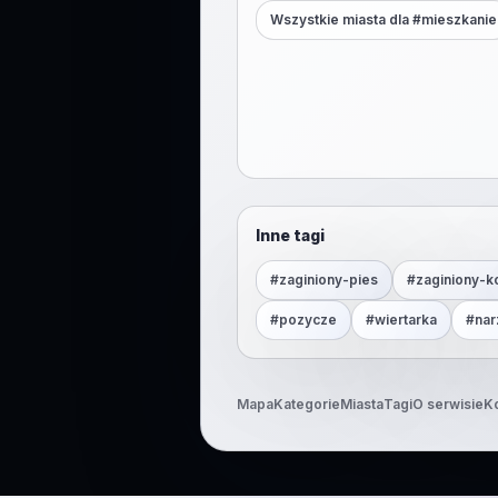
Wszystkie miasta dla #
mieszkanie
Inne tagi
#
zaginiony-pies
#
zaginiony-k
#
pozycze
#
wiertarka
#
nar
Mapa
Kategorie
Miasta
Tagi
O serwisie
K