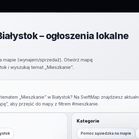
iałystok – ogłoszenia lokalne
 na mapie (wynajem/sprzedaż). Otwórz mapę
ok i wyszukaj temat „Mieszkanie”.
 tematem „
Mieszkanie
” w
Białystok
? Na SwiftMap znajdziesz aktualn
apę”, aby przejść do mapy z filtrem #
mieszkanie
.
Kategorie
łystok
Pomoc sąsiedzka na mapie