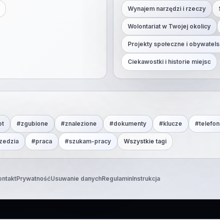
Wynajem narzędzi i rzeczy
Wolontariat w Twojej okolicy
Projekty społeczne i obywatels
Ciekawostki i historie miejsc
ot
#
zgubione
#
znalezione
#
dokumenty
#
klucze
#
telefon
zedzia
#
praca
#
szukam-pracy
Wszystkie tagi
ontakt
Prywatność
Usuwanie danych
Regulamin
Instrukcja