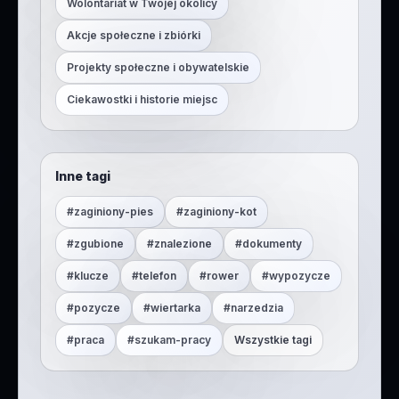
Wolontariat w Twojej okolicy
Akcje społeczne i zbiórki
Projekty społeczne i obywatelskie
Ciekawostki i historie miejsc
Inne tagi
#
zaginiony-pies
#
zaginiony-kot
#
zgubione
#
znalezione
#
dokumenty
#
klucze
#
telefon
#
rower
#
wypozycze
#
pozycze
#
wiertarka
#
narzedzia
#
praca
#
szukam-pracy
Wszystkie tagi