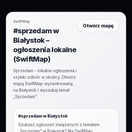
SwiftMap
Otwórz mapę
#sprzedam w
Białystok –
ogłoszenia lokalne
(SwiftMap)
Sprzedam – lokalne ogłoszenia i
szybki odbiór w okolicy. Otwórz
mapę SwiftMap wycentrowaną
na Białystok i wyszukaj temat
„Sprzedam”.
#
sprzedam
w
Białystok
Szukasz ogłoszeń związanych z tematem
„
Sprzedam
” w
Białystok
? Na SwiftMap