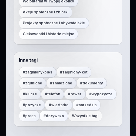
Wolontariat w Twojej okolicy
Akcje społeczne i zbiórki
Projekty społeczne i obywatelskie
Ciekawostki i historie miejsc
Inne tagi
#
zaginiony-pies
#
zaginiony-kot
#
zgubione
#
znalezione
#
dokumenty
#
klucze
#
telefon
#
rower
#
wypozycze
#
pozycze
#
wiertarka
#
narzedzia
#
praca
#
dorywczo
Wszystkie tagi