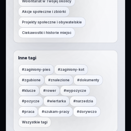
Wolontariat w Twojej okolicy
Akcje społeczne i zbiórki
Projekty społeczne i obywatelskie
Ciekawostki i historie miejsc
Inne tagi
#
zaginiony-pies
#
zaginiony-kot
#
zgubione
#
znalezione
#
dokumenty
#
klucze
#
rower
#
wypozycze
#
pozycze
#
wiertarka
#
narzedzia
#
praca
#
szukam-pracy
#
dorywczo
Wszystkie tagi