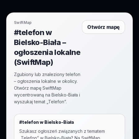
SwiftMap
Otwórz mapę
#telefon w
Bielsko-Biała –
ogłoszenia lokalne
(SwiftMap)
Zgubiony lub znaleziony telefon
– ogłoszenia lokalne w okolicy.
Otwórz mapę SwiftMap
wycentrowaną na Bielsko-Biała i
wyszukaj temat „Telefon”.
#
telefon
w
Bielsko-Biała
Szukasz ogłoszeń związanych z tematem
„
Telefon
” w
Bielsko-Biała
? Na SwiftMap