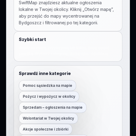
SwiftMap znajdziesz aktualne ogłoszenia
lokalne w Twojej okolicy. Kliknij „Otwórz mapę”,
aby przejść do mapy wycentrowanej na
Bydgoszcz
i filtrowanej po tej kategorii.
Szybki start
Wejdź na mapę, przytrzymaj lub kliknij, żeby dodać
pinezkę. Wybierz kategorię, dodaj opis i opublikuj.
Sprawdź inne kategorie
Pomoc sąsiedzka na mapie
Pożycz i wypożycz w okolicy
Sprzedam – ogłoszenia na mapie
Wolontariat w Twojej okolicy
Akcje społeczne i zbiórki