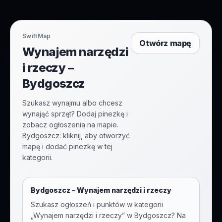
SwiftMap
Otwórz mapę
Wynajem narzędzi
i rzeczy –
Bydgoszcz
Szukasz wynajmu albo chcesz
wynająć sprzęt? Dodaj pinezkę i
zobacz ogłoszenia na mapie.
Bydgoszcz: kliknij, aby otworzyć
mapę i dodać pinezkę w tej
kategorii.
Bydgoszcz
–
Wynajem narzędzi i rzeczy
Szukasz ogłoszeń i punktów w kategorii
„
Wynajem narzędzi i rzeczy
” w
Bydgoszcz
? Na