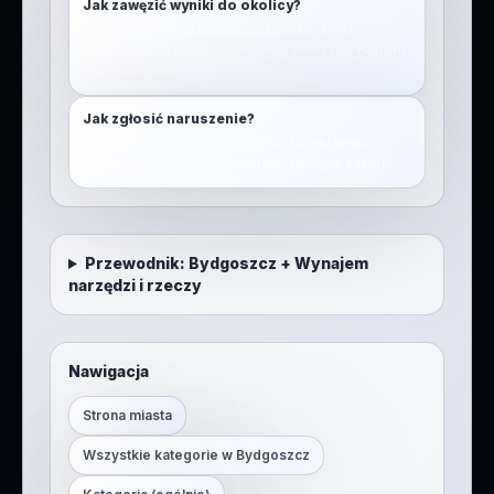
Jak zawęzić wyniki do okolicy?
Włącz lokalizację lub użyj przycisku „Moja
lokalizacja”, a potem przeglądaj pinezki w pobliżu
w tej kategorii.
Jak zgłosić naruszenie?
Skorzystaj z funkcji zgłoszenia. Dzięki temu
szybciej usuwamy spam i treści łamiące zasady.
Przewodnik:
Bydgoszcz
+
Wynajem
narzędzi i rzeczy
Nawigacja
Strona miasta
Wszystkie kategorie w
Bydgoszcz