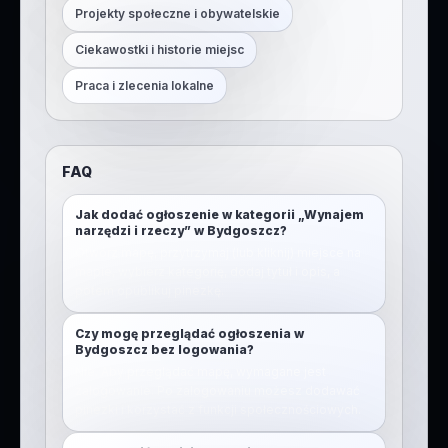
Projekty społeczne i obywatelskie
Ciekawostki i historie miejsc
Praca i zlecenia lokalne
FAQ
Jak dodać ogłoszenie w kategorii „Wynajem
narzędzi i rzeczy” w Bydgoszcz?
Otwórz mapę, przytrzymaj (lub kliknij) miejsce na
mapie, wybierz kategorię, dodaj tytuł i opis, a
potem opublikuj pinezkę.
Czy mogę przeglądać ogłoszenia w
Bydgoszcz bez logowania?
Nie. Aby przeglądać mapę, wymagane jest
zalogowanie. Po zalogowaniu możesz dodawać
pinezki i korzystać z funkcji społecznościowych.