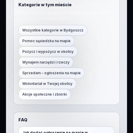
Kategorie w tym mieście
Przejdź do listy kategorii dla miasta
Bydgoszcz
albo
wybierz konkretną kategorię.
Wszystkie kategorie w
Bydgoszcz
Pomoc sąsiedzka na mapie
Pożycz i wypożycz w okolicy
Wynajem narzędzi i rzeczy
Sprzedam – ogłoszenia na mapie
Wolontariat w Twojej okolicy
Akcje społeczne i zbiórki
FAQ
Jak dodać ogłoszenie na mapie w