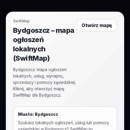
SwiftMap
Otwórz mapę
Bydgoszcz – mapa
ogłoszeń
lokalnych
(SwiftMap)
Bydgoszcz: mapa ogłoszeń
lokalnych, usług, wynajmu,
sprzedaży i pomocy sąsiedzkiej.
Kliknij, aby otworzyć mapę
SwiftMap dla Bydgoszcz.
Miasto:
Bydgoszcz
Szukasz lokalnych ogłoszeń, usług lub pomocy
sąsiedzkiej w
Bydgoszcz
? SwiftMap to