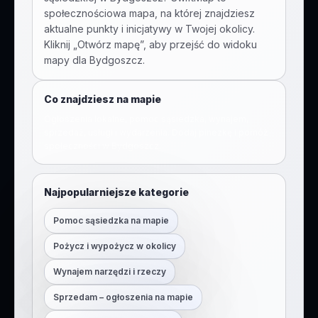
społecznościowa mapa, na której znajdziesz
aktualne punkty i inicjatywy w Twojej okolicy.
Kliknij „Otwórz mapę”, aby przejść do widoku
mapy dla
Bydgoszcz
.
Co znajdziesz na mapie
Ogłoszenia lokalne, pomoc sąsiedzka, wynajem,
sprzedaż, usługi i wydarzenia. Dodaj pinezkę i pomóż
społeczności w
Bydgoszcz
.
Najpopularniejsze kategorie
Pomoc sąsiedzka na mapie
Pożycz i wypożycz w okolicy
Wynajem narzędzi i rzeczy
Sprzedam – ogłoszenia na mapie