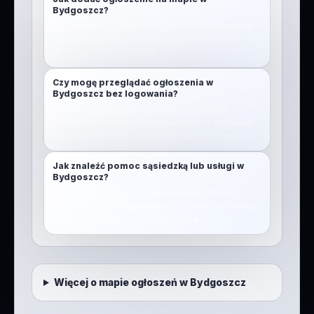
Bydgoszcz?
Otwórz mapę, przytrzymaj (lub kliknij) miejsce na
mapie, wybierz kategorię, dodaj tytuł i opis, a
potem opublikuj pinezkę.
Czy mogę przeglądać ogłoszenia w
Bydgoszcz bez logowania?
Nie. Aby przeglądać mapę, wymagane jest
zalogowanie. Po zalogowaniu możesz dodawać
pinezki i korzystać z funkcji społecznościowych.
Jak znaleźć pomoc sąsiedzką lub usługi w
Bydgoszcz?
Otwórz mapę i wybierz kategorię, np. Pomoc
sąsiedzka lub Usługi. Możesz też wejść w stronę
miasta+kategoria i przejść na mapę.
Więcej o mapie ogłoszeń w
Bydgoszcz