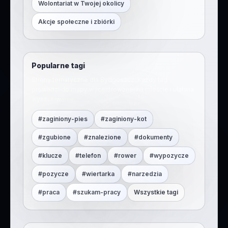
Wolontariat w Twojej okolicy
Akcje społeczne i zbiórki
Popularne tagi
Strony tematyczne dla
Bydgoszcz
. Każdy tag
prowadzi do mapy wycentrowanej na mieście i ułatwia
wyszukiwanie.
#
zaginiony-pies
#
zaginiony-kot
#
zgubione
#
znalezione
#
dokumenty
#
klucze
#
telefon
#
rower
#
wypozycze
#
pozycze
#
wiertarka
#
narzedzia
#
praca
#
szukam-pracy
Wszystkie tagi