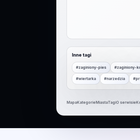
Inne tagi
#
zaginiony-pies
#
zaginiony-k
#
wiertarka
#
narzedzia
#
pr
Mapa
Kategorie
Miasta
Tagi
O serwisie
K