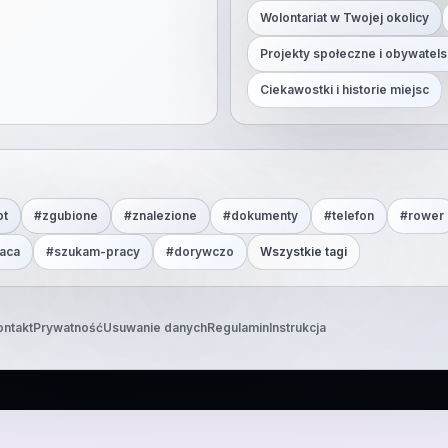
Wolontariat w Twojej okolicy
Projekty społeczne i obywatels
Ciekawostki i historie miejsc
ot
#
zgubione
#
znalezione
#
dokumenty
#
telefon
#
rower
aca
#
szukam-pracy
#
dorywczo
Wszystkie tagi
ontakt
Prywatność
Usuwanie danych
Regulamin
Instrukcja