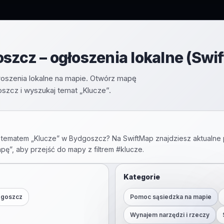
szcz – ogłoszenia lokalne (Swi
głoszenia lokalne na mapie. Otwórz mapę
zcz i wyszukaj temat „Klucze”.
 tematem „
Klucze
” w
Bydgoszcz
? Na SwiftMap znajdziesz aktualne 
apę”, aby przejść do mapy z filtrem #
klucze
.
Kategorie
dgoszcz
Pomoc sąsiedzka na mapie
Wynajem narzędzi i rzeczy