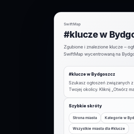
SwiftMap
#klucze w Bydgo
Zgubione i znalezione klucze – o
SwiftMap wycentrowaną na Bydgos
#
klucze
w
Bydgoszcz
Szukasz ogłoszeń związanych z
Twojej okolicy. Kliknij „Otwórz m
Szybkie skróty
Strona miasta
Kategorie w
By
Wszystkie miasta dla #
klucze