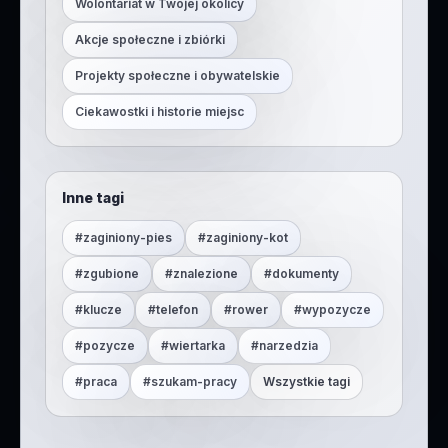
Wolontariat w Twojej okolicy
Akcje społeczne i zbiórki
Projekty społeczne i obywatelskie
Ciekawostki i historie miejsc
Inne tagi
#
zaginiony-pies
#
zaginiony-kot
#
zgubione
#
znalezione
#
dokumenty
#
klucze
#
telefon
#
rower
#
wypozycze
#
pozycze
#
wiertarka
#
narzedzia
#
praca
#
szukam-pracy
Wszystkie tagi