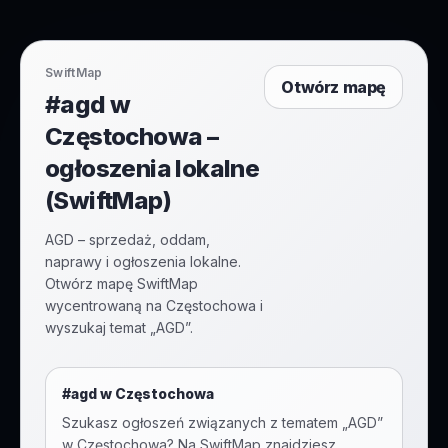
SwiftMap
Otwórz mapę
#agd w
Częstochowa –
ogłoszenia lokalne
(SwiftMap)
AGD – sprzedaż, oddam,
naprawy i ogłoszenia lokalne.
Otwórz mapę SwiftMap
wycentrowaną na Częstochowa i
wyszukaj temat „AGD”.
#
agd
w
Częstochowa
Szukasz ogłoszeń związanych z tematem „
AGD
”
w
Częstochowa
? Na SwiftMap znajdziesz