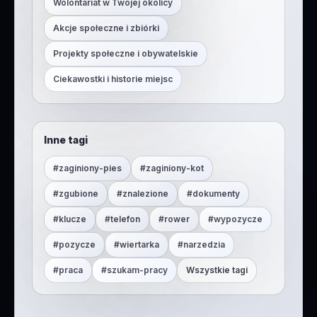
Wolontariat w Twojej okolicy
Akcje społeczne i zbiórki
Projekty społeczne i obywatelskie
Ciekawostki i historie miejsc
Inne tagi
#
zaginiony-pies
#
zaginiony-kot
#
zgubione
#
znalezione
#
dokumenty
#
klucze
#
telefon
#
rower
#
wypozycze
#
pozycze
#
wiertarka
#
narzedzia
#
praca
#
szukam-pracy
Wszystkie tagi