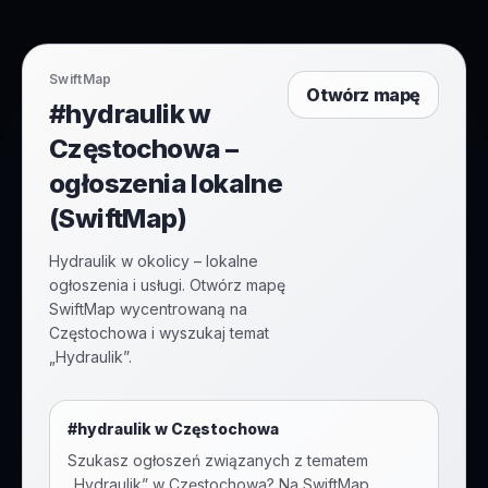
SwiftMap
Otwórz mapę
#hydraulik w
Częstochowa –
ogłoszenia lokalne
(SwiftMap)
Hydraulik w okolicy – lokalne
ogłoszenia i usługi. Otwórz mapę
SwiftMap wycentrowaną na
Częstochowa i wyszukaj temat
„Hydraulik”.
#
hydraulik
w
Częstochowa
Szukasz ogłoszeń związanych z tematem
„
Hydraulik
” w
Częstochowa
? Na SwiftMap