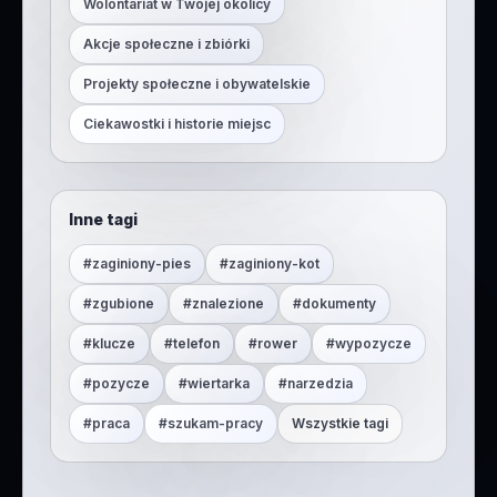
Wolontariat w Twojej okolicy
Akcje społeczne i zbiórki
Projekty społeczne i obywatelskie
Ciekawostki i historie miejsc
Inne tagi
#
zaginiony-pies
#
zaginiony-kot
#
zgubione
#
znalezione
#
dokumenty
#
klucze
#
telefon
#
rower
#
wypozycze
#
pozycze
#
wiertarka
#
narzedzia
#
praca
#
szukam-pracy
Wszystkie tagi