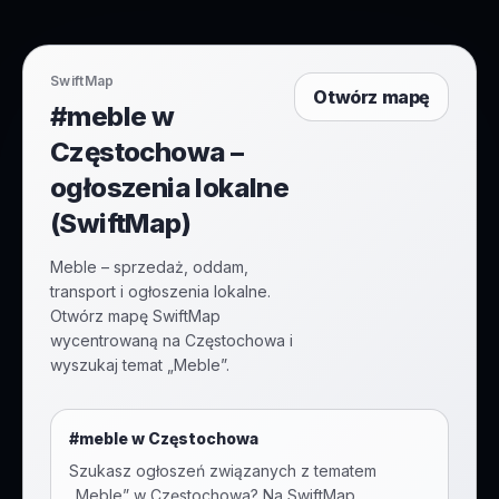
SwiftMap
Otwórz mapę
#meble w
Częstochowa –
ogłoszenia lokalne
(SwiftMap)
Meble – sprzedaż, oddam,
transport i ogłoszenia lokalne.
Otwórz mapę SwiftMap
wycentrowaną na Częstochowa i
wyszukaj temat „Meble”.
#
meble
w
Częstochowa
Szukasz ogłoszeń związanych z tematem
„
Meble
” w
Częstochowa
? Na SwiftMap