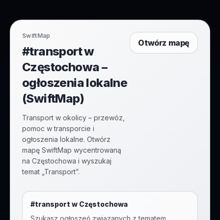
SwiftMap
Otwórz mapę
#transport w
Częstochowa –
ogłoszenia lokalne
(SwiftMap)
Transport w okolicy – przewóz,
pomoc w transporcie i
ogłoszenia lokalne. Otwórz
mapę SwiftMap wycentrowaną
na Częstochowa i wyszukaj
temat „Transport”.
#
transport
w
Częstochowa
Szukasz ogłoszeń związanych z tematem