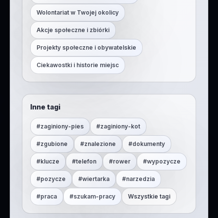
Wolontariat w Twojej okolicy
Akcje społeczne i zbiórki
Projekty społeczne i obywatelskie
Ciekawostki i historie miejsc
Inne tagi
#
zaginiony-pies
#
zaginiony-kot
#
zgubione
#
znalezione
#
dokumenty
#
klucze
#
telefon
#
rower
#
wypozycze
#
pozycze
#
wiertarka
#
narzedzia
#
praca
#
szukam-pracy
Wszystkie tagi