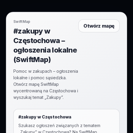
SwiftMap
Otwórz mapę
#zakupy w
Częstochowa –
ogłoszenia lokalne
(SwiftMap)
Pomoc w zakupach – ogłoszenia
lokalne i pomoc sąsiedzka.
Otwórz mapę SwiftMap
wycentrowaną na Częstochowa i
wyszukaj temat „Zakupy”.
#
zakupy
w
Częstochowa
Szukasz ogłoszeń związanych z tematem
„
Zakupy
” w
Częstochowa
? Na SwiftMap