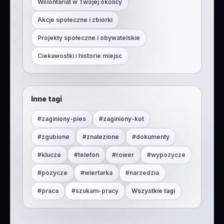
Wolontariat w Twojej okolicy
Akcje społeczne i zbiórki
Projekty społeczne i obywatelskie
Ciekawostki i historie miejsc
Inne tagi
#
zaginiony-pies
#
zaginiony-kot
#
zgubione
#
znalezione
#
dokumenty
#
klucze
#
telefon
#
rower
#
wypozycze
#
pozycze
#
wiertarka
#
narzedzia
#
praca
#
szukam-pracy
Wszystkie tagi