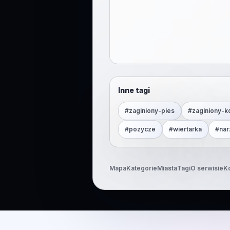
Inne tagi
#
zaginiony-pies
#
zaginiony-k
#
pozycze
#
wiertarka
#
nar
Mapa
Kategorie
Miasta
Tagi
O serwisie
K