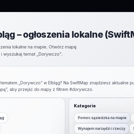
ląg – ogłoszenia lokalne (Swif
zenia lokalne na mapie. Otwórz mapę
 i wyszukaj temat „Dorywczo”.
 tematem „
Dorywczo
” w
Elbląg
? Na SwiftMap znajdziesz aktualne pu
apę”, aby przejść do mapy z filtrem #
dorywczo
.
Kategorie
ląg
Pomoc sąsiedzka na mapie
Wynajem narzędzi i rzeczy