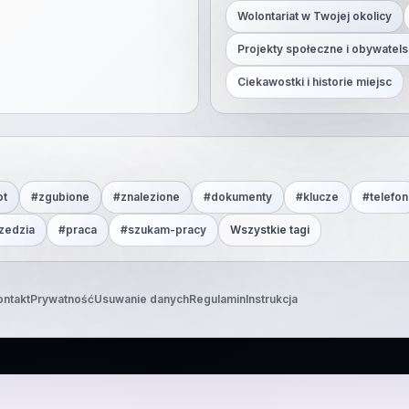
Wolontariat w Twojej okolicy
Projekty społeczne i obywatels
Ciekawostki i historie miejsc
ot
#
zgubione
#
znalezione
#
dokumenty
#
klucze
#
telefon
zedzia
#
praca
#
szukam-pracy
Wszystkie tagi
ontakt
Prywatność
Usuwanie danych
Regulamin
Instrukcja