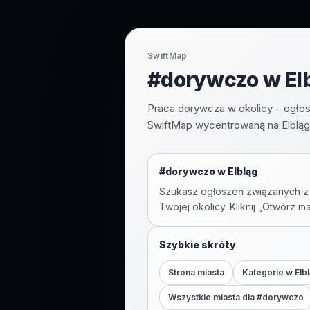
SwiftMap
#dorywczo w Elb
Praca dorywcza w okolicy – ogłos
SwiftMap wycentrowaną na Elbląg
#
dorywczo
w
Elbląg
Szukasz ogłoszeń związanych z
Twojej okolicy. Kliknij „Otwórz m
Szybkie skróty
Strona miasta
Kategorie w
Elb
Wszystkie miasta dla #
dorywczo