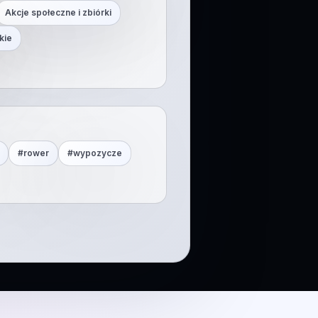
Akcje społeczne i zbiórki
kie
#
rower
#
wypozycze