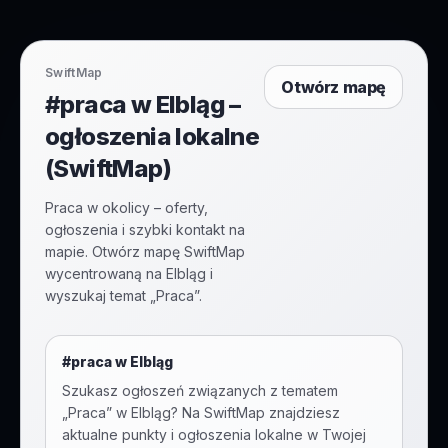
SwiftMap
Otwórz mapę
#praca w Elbląg –
ogłoszenia lokalne
(SwiftMap)
Praca w okolicy – oferty,
ogłoszenia i szybki kontakt na
mapie. Otwórz mapę SwiftMap
wycentrowaną na Elbląg i
wyszukaj temat „Praca”.
#
praca
w
Elbląg
Szukasz ogłoszeń związanych z tematem
„
Praca
” w
Elbląg
? Na SwiftMap znajdziesz
aktualne punkty i ogłoszenia lokalne w Twojej