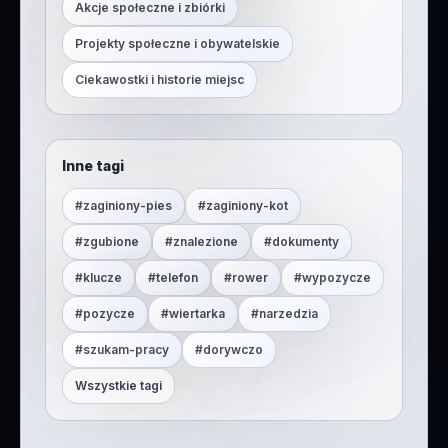
Akcje społeczne i zbiórki
Projekty społeczne i obywatelskie
Ciekawostki i historie miejsc
Inne tagi
#
zaginiony-pies
#
zaginiony-kot
#
zgubione
#
znalezione
#
dokumenty
#
klucze
#
telefon
#
rower
#
wypozycze
#
pozycze
#
wiertarka
#
narzedzia
#
szukam-pracy
#
dorywczo
Wszystkie tagi