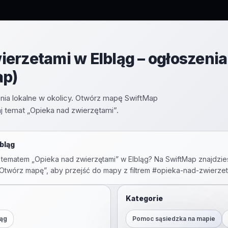
erzetami w Elbląg – ogłoszenia
ap)
nia lokalne w okolicy. Otwórz mapę SwiftMap
j temat „Opieka nad zwierzętami”.
lbląg
 tematem „
Opieka nad zwierzętami
” w
Elbląg
? Na SwiftMap znajdzie
 „Otwórz mapę”, aby przejść do mapy z filtrem #
opieka-nad-zwierzet
Kategorie
ląg
Pomoc sąsiedzka na mapie