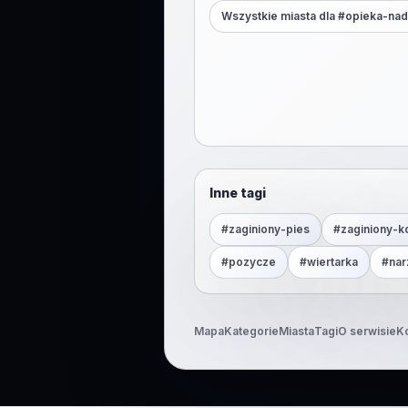
Wszystkie miasta dla #
opieka-nad
Inne tagi
#
zaginiony-pies
#
zaginiony-k
#
pozycze
#
wiertarka
#
nar
Mapa
Kategorie
Miasta
Tagi
O serwisie
K