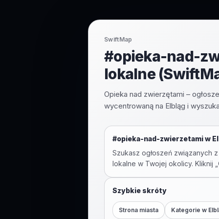
SwiftMap
#opieka-nad-zwi
lokalne (SwiftM
Opieka nad zwierzętami – ogłosze
wycentrowaną na Elbląg i wyszuka
#
opieka-nad-zwierzetami
w
E
Szukasz ogłoszeń związanych z
lokalne w Twojej okolicy. Kliknij
Szybkie skróty
Strona miasta
Kategorie w
Elb