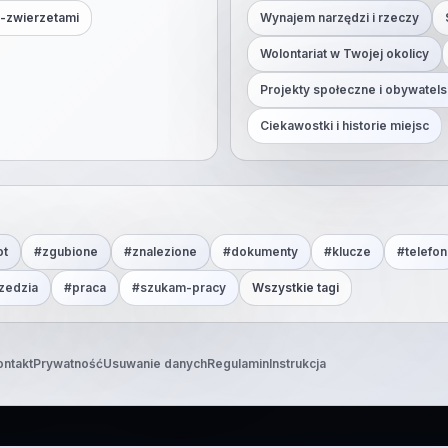
-zwierzetami
Wynajem narzędzi i rzeczy
Wolontariat w Twojej okolicy
Projekty społeczne i obywatels
Ciekawostki i historie miejsc
ot
#
zgubione
#
znalezione
#
dokumenty
#
klucze
#
telefon
zedzia
#
praca
#
szukam-pracy
Wszystkie tagi
ontakt
Prywatność
Usuwanie danych
Regulamin
Instrukcja