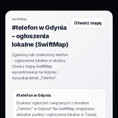
SwiftMap
Otwórz mapę
#telefon w Gdynia
– ogłoszenia
lokalne (SwiftMap)
Zgubiony lub znaleziony telefon
– ogłoszenia lokalne w okolicy.
Otwórz mapę SwiftMap
wycentrowaną na Gdynia i
wyszukaj temat „Telefon”.
#
telefon
w
Gdynia
Szukasz ogłoszeń związanych z tematem
„
Telefon
” w
Gdynia
? Na SwiftMap znajdziesz
aktualne punkty i ogłoszenia lokalne w Twojej