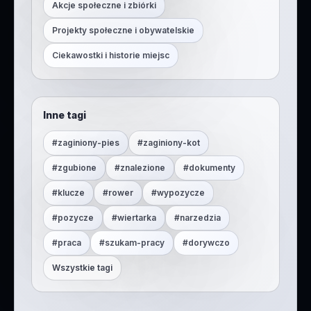
Akcje społeczne i zbiórki
Projekty społeczne i obywatelskie
Ciekawostki i historie miejsc
Inne tagi
#
zaginiony-pies
#
zaginiony-kot
#
zgubione
#
znalezione
#
dokumenty
#
klucze
#
rower
#
wypozycze
#
pozycze
#
wiertarka
#
narzedzia
#
praca
#
szukam-pracy
#
dorywczo
Wszystkie tagi