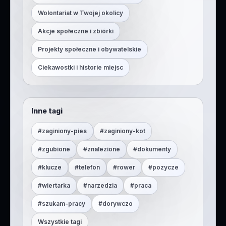
Wolontariat w Twojej okolicy
Akcje społeczne i zbiórki
Projekty społeczne i obywatelskie
Ciekawostki i historie miejsc
Inne tagi
#
zaginiony-pies
#
zaginiony-kot
#
zgubione
#
znalezione
#
dokumenty
#
klucze
#
telefon
#
rower
#
pozycze
#
wiertarka
#
narzedzia
#
praca
#
szukam-pracy
#
dorywczo
Wszystkie tagi