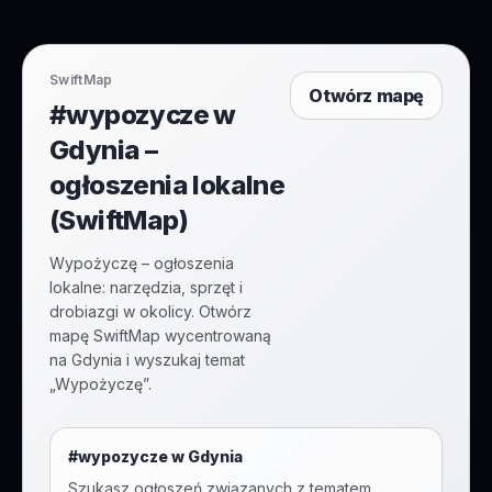
SwiftMap
Otwórz mapę
#wypozycze w
Gdynia –
ogłoszenia lokalne
(SwiftMap)
Wypożyczę – ogłoszenia
lokalne: narzędzia, sprzęt i
drobiazgi w okolicy. Otwórz
mapę SwiftMap wycentrowaną
na Gdynia i wyszukaj temat
„Wypożyczę”.
#
wypozycze
w
Gdynia
Szukasz ogłoszeń związanych z tematem