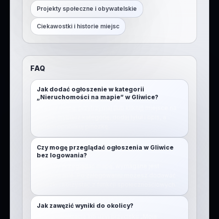
Projekty społeczne i obywatelskie
Ciekawostki i historie miejsc
FAQ
Jak dodać ogłoszenie w kategorii
„Nieruchomości na mapie” w Gliwice?
Otwórz mapę, przytrzymaj (lub kliknij) miejsce na
mapie, wybierz kategorię, dodaj tytuł i opis, a
potem opublikuj pinezkę.
Czy mogę przeglądać ogłoszenia w Gliwice
bez logowania?
Nie. Aby przeglądać mapę, wymagane jest
zalogowanie. Po zalogowaniu możesz dodawać
pinezki i korzystać z funkcji społecznościowych.
Jak zawęzić wyniki do okolicy?
Włącz lokalizację lub użyj przycisku „Moja