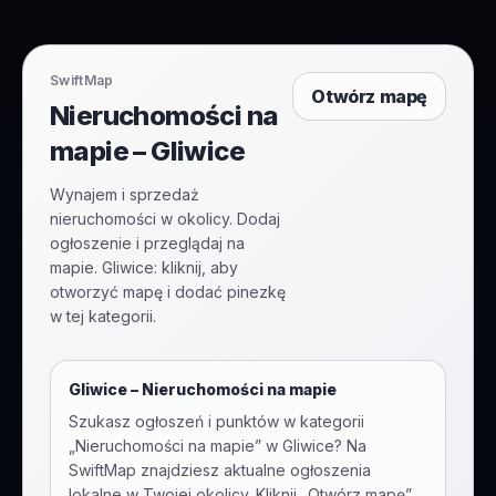
SwiftMap
Otwórz mapę
Nieruchomości na
mapie – Gliwice
Wynajem i sprzedaż
nieruchomości w okolicy. Dodaj
ogłoszenie i przeglądaj na
mapie. Gliwice: kliknij, aby
otworzyć mapę i dodać pinezkę
w tej kategorii.
Gliwice
–
Nieruchomości na mapie
Szukasz ogłoszeń i punktów w kategorii
„
Nieruchomości na mapie
” w
Gliwice
? Na
SwiftMap znajdziesz aktualne ogłoszenia
lokalne w Twojej okolicy. Kliknij „Otwórz mapę”,