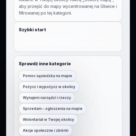
aby przejść do mapy wycentrowanej na
Gliwice
i
filtrowanej po tej kategorii.
Szybki start
Wejdź na mapę, przytrzymaj lub kliknij, żeby dodać
pinezkę. Wybierz kategorię, dodaj opis i opublikuj.
Sprawdź inne kategorie
Pomoc sąsiedzka na mapie
Pożycz i wypożycz w okolicy
Wynajem narzędzi i rzeczy
Sprzedam – ogłoszenia na mapie
Wolontariat w Twojej okolicy
Akcje społeczne i zbiórki