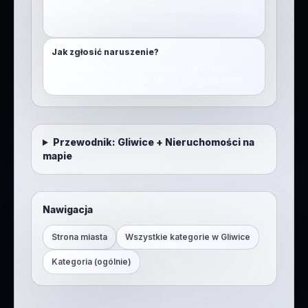
lokalizacja”, a potem przeglądaj pinezki w pobliżu
w tej kategorii.
Jak zgłosić naruszenie?
Skorzystaj z funkcji zgłoszenia. Dzięki temu
szybciej usuwamy spam i treści łamiące zasady.
Przewodnik:
Gliwice
+
Nieruchomości na
mapie
Nawigacja
Strona miasta
Wszystkie kategorie w
Gliwice
Kategoria (ogólnie)