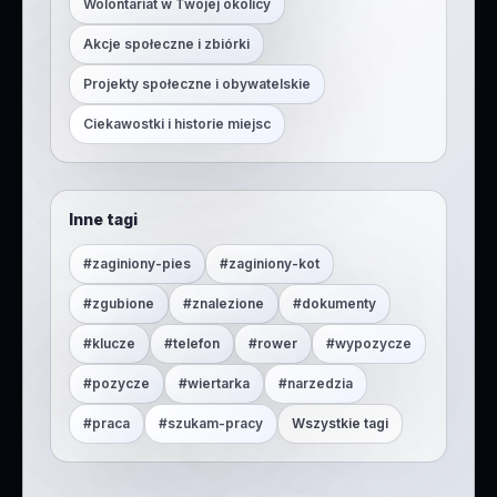
Wolontariat w Twojej okolicy
Akcje społeczne i zbiórki
Projekty społeczne i obywatelskie
Ciekawostki i historie miejsc
Inne tagi
#
zaginiony-pies
#
zaginiony-kot
#
zgubione
#
znalezione
#
dokumenty
#
klucze
#
telefon
#
rower
#
wypozycze
#
pozycze
#
wiertarka
#
narzedzia
#
praca
#
szukam-pracy
Wszystkie tagi