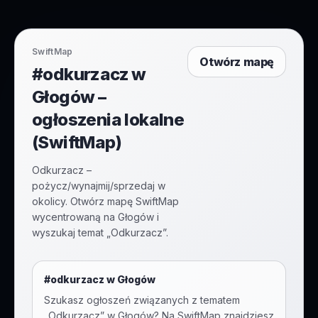
SwiftMap
Otwórz mapę
#odkurzacz w
Głogów –
ogłoszenia lokalne
(SwiftMap)
Odkurzacz –
pożycz/wynajmij/sprzedaj w
okolicy. Otwórz mapę SwiftMap
wycentrowaną na Głogów i
wyszukaj temat „Odkurzacz”.
#
odkurzacz
w
Głogów
Szukasz ogłoszeń związanych z tematem
„
Odkurzacz
” w
Głogów
? Na SwiftMap znajdziesz