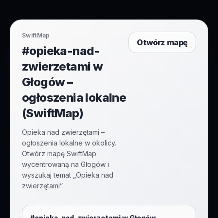
SwiftMap
Otwórz mapę
#opieka-nad-
zwierzetami w
Głogów –
ogłoszenia lokalne
(SwiftMap)
Opieka nad zwierzętami –
ogłoszenia lokalne w okolicy.
Otwórz mapę SwiftMap
wycentrowaną na Głogów i
wyszukaj temat „Opieka nad
zwierzętami”.
#
opieka-nad-zwierzetami
w
Głogów