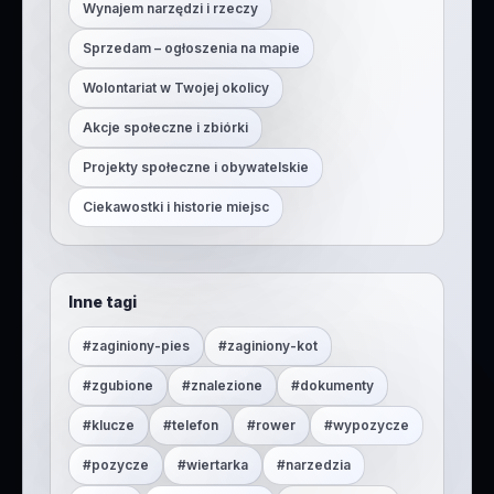
Wynajem narzędzi i rzeczy
Sprzedam – ogłoszenia na mapie
Wolontariat w Twojej okolicy
Akcje społeczne i zbiórki
Projekty społeczne i obywatelskie
Ciekawostki i historie miejsc
Inne tagi
#
zaginiony-pies
#
zaginiony-kot
#
zgubione
#
znalezione
#
dokumenty
#
klucze
#
telefon
#
rower
#
wypozycze
#
pozycze
#
wiertarka
#
narzedzia