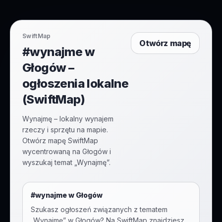
SwiftMap
Otwórz mapę
#wynajme w
Głogów –
ogłoszenia lokalne
(SwiftMap)
Wynajmę – lokalny wynajem
rzeczy i sprzętu na mapie.
Otwórz mapę SwiftMap
wycentrowaną na Głogów i
wyszukaj temat „Wynajmę”.
#
wynajme
w
Głogów
Szukasz ogłoszeń związanych z tematem
„
Wynajmę
” w
Głogów
? Na SwiftMap znajdziesz