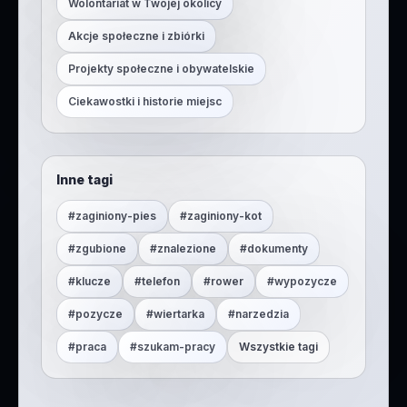
Wolontariat w Twojej okolicy
Akcje społeczne i zbiórki
Projekty społeczne i obywatelskie
Ciekawostki i historie miejsc
Inne tagi
#
zaginiony-pies
#
zaginiony-kot
#
zgubione
#
znalezione
#
dokumenty
#
klucze
#
telefon
#
rower
#
wypozycze
#
pozycze
#
wiertarka
#
narzedzia
#
praca
#
szukam-pracy
Wszystkie tagi