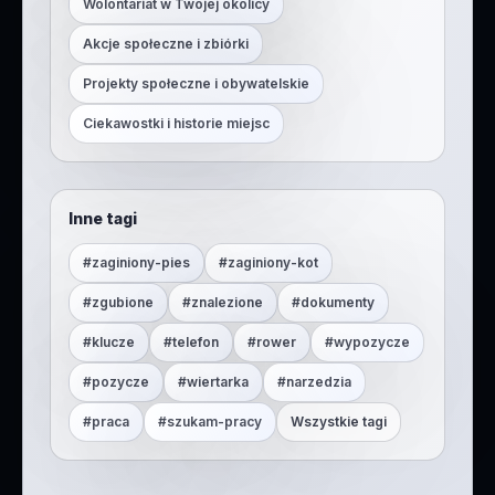
Wolontariat w Twojej okolicy
Akcje społeczne i zbiórki
Projekty społeczne i obywatelskie
Ciekawostki i historie miejsc
Inne tagi
#
zaginiony-pies
#
zaginiony-kot
#
zgubione
#
znalezione
#
dokumenty
#
klucze
#
telefon
#
rower
#
wypozycze
#
pozycze
#
wiertarka
#
narzedzia
#
praca
#
szukam-pracy
Wszystkie tagi