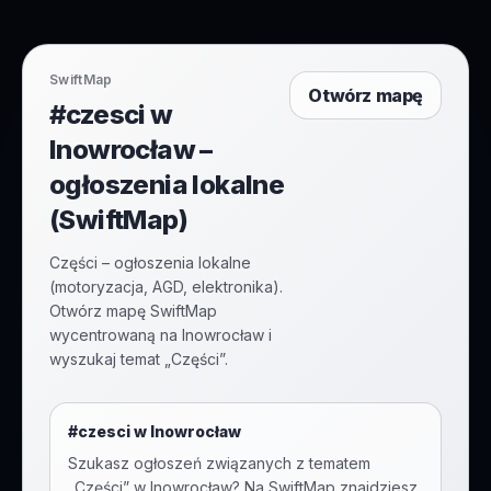
SwiftMap
Otwórz mapę
#czesci w
Inowrocław –
ogłoszenia lokalne
(SwiftMap)
Części – ogłoszenia lokalne
(motoryzacja, AGD, elektronika).
Otwórz mapę SwiftMap
wycentrowaną na Inowrocław i
wyszukaj temat „Części”.
#
czesci
w
Inowrocław
Szukasz ogłoszeń związanych z tematem
„
Części
” w
Inowrocław
? Na SwiftMap znajdziesz