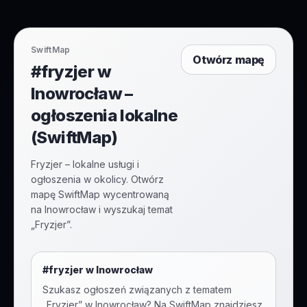
SwiftMap
Otwórz mapę
#fryzjer w
Inowrocław –
ogłoszenia lokalne
(SwiftMap)
Fryzjer – lokalne usługi i
ogłoszenia w okolicy. Otwórz
mapę SwiftMap wycentrowaną
na Inowrocław i wyszukaj temat
„Fryzjer”.
#
fryzjer
w
Inowrocław
Szukasz ogłoszeń związanych z tematem
„
Fryzjer
” w
Inowrocław
? Na SwiftMap znajdziesz