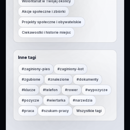
Wolontariat w Twojej okolicy
Akcje społeczne i zbiórki
Projekty społeczne i obywatelskie
Ciekawostki i historie miejsc
Inne tagi
#
zaginiony-pies
#
zaginiony-kot
#
zgubione
#
znalezione
#
dokumenty
#
klucze
#
telefon
#
rower
#
wypozycze
#
pozycze
#
wiertarka
#
narzedzia
#
praca
#
szukam-pracy
Wszystkie tagi