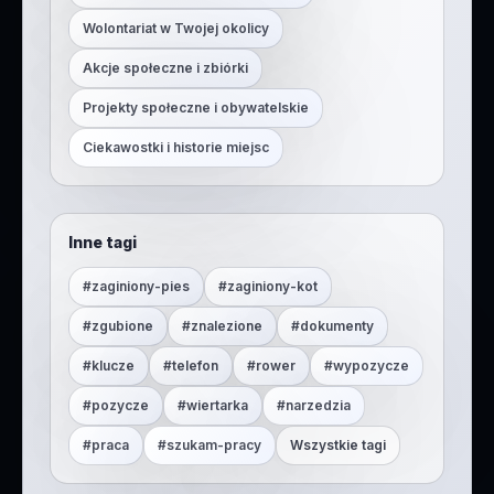
Wolontariat w Twojej okolicy
Akcje społeczne i zbiórki
Projekty społeczne i obywatelskie
Ciekawostki i historie miejsc
Inne tagi
#
zaginiony-pies
#
zaginiony-kot
#
zgubione
#
znalezione
#
dokumenty
#
klucze
#
telefon
#
rower
#
wypozycze
#
pozycze
#
wiertarka
#
narzedzia
#
praca
#
szukam-pracy
Wszystkie tagi