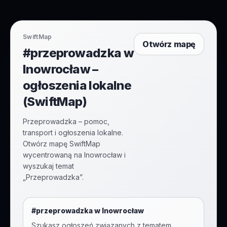
SwiftMap
Otwórz mapę
#przeprowadzka w
Inowrocław –
ogłoszenia lokalne
(SwiftMap)
Przeprowadzka – pomoc,
transport i ogłoszenia lokalne.
Otwórz mapę SwiftMap
wycentrowaną na Inowrocław i
wyszukaj temat
„Przeprowadzka”.
#
przeprowadzka
w
Inowrocław
Szukasz ogłoszeń związanych z tematem