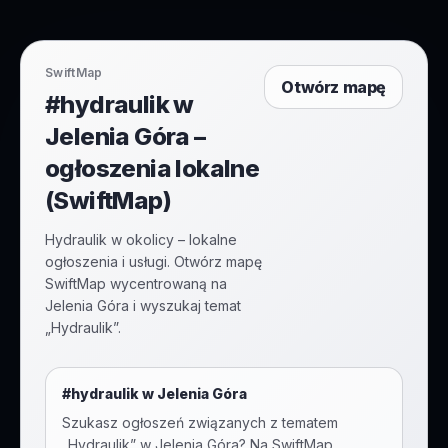
SwiftMap
Otwórz mapę
#hydraulik w
Jelenia Góra –
ogłoszenia lokalne
(SwiftMap)
Hydraulik w okolicy – lokalne
ogłoszenia i usługi. Otwórz mapę
SwiftMap wycentrowaną na
Jelenia Góra i wyszukaj temat
„Hydraulik”.
#
hydraulik
w
Jelenia Góra
Szukasz ogłoszeń związanych z tematem
„
Hydraulik
” w
Jelenia Góra
? Na SwiftMap