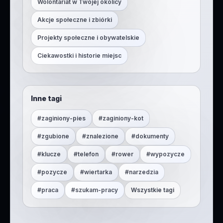
Wolontariat w Twojej okolicy
Akcje społeczne i zbiórki
Projekty społeczne i obywatelskie
Ciekawostki i historie miejsc
Inne tagi
#
zaginiony-pies
#
zaginiony-kot
#
zgubione
#
znalezione
#
dokumenty
#
klucze
#
telefon
#
rower
#
wypozycze
#
pozycze
#
wiertarka
#
narzedzia
#
praca
#
szukam-pracy
Wszystkie tagi