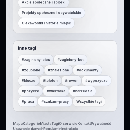
Akcje społeczne i zbiórki
Projekty społeczne i obywatelskie
Ciekawostki i historie miejsc
Inne tagi
#
zaginiony-pies
#
zaginiony-kot
#
zgubione
#
znalezione
#
dokumenty
#
klucze
#
telefon
#
rower
#
wypozycze
#
pozycze
#
wiertarka
#
narzedzia
#
praca
#
szukam-pracy
Wszystkie tagi
Mapa
Kategorie
Miasta
Tagi
O serwisie
Kontakt
Prywatność
Usuwanie danych
Regulamin
Instrukcja