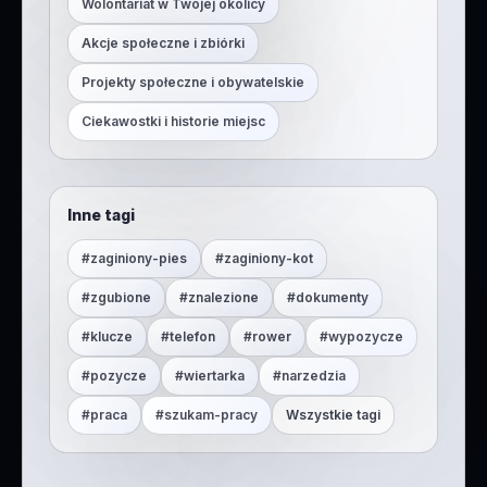
Wolontariat w Twojej okolicy
Akcje społeczne i zbiórki
Projekty społeczne i obywatelskie
Ciekawostki i historie miejsc
Inne tagi
#
zaginiony-pies
#
zaginiony-kot
#
zgubione
#
znalezione
#
dokumenty
#
klucze
#
telefon
#
rower
#
wypozycze
#
pozycze
#
wiertarka
#
narzedzia
#
praca
#
szukam-pracy
Wszystkie tagi