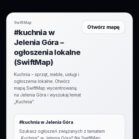
SwiftMap
Otwórz mapę
#kuchnia w
Jelenia Góra –
ogłoszenia lokalne
(SwiftMap)
Kuchnia – sprzęt, meble, usługi i
ogłoszenia lokalne. Otwórz
mapę SwiftMap wycentrowaną
na Jelenia Góra i wyszukaj temat
„Kuchnia”.
#
kuchnia
w
Jelenia Góra
Szukasz ogłoszeń związanych z tematem
„
Kuchnia
” w
Jelenia Góra
? Na SwiftMap