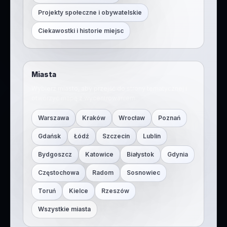
Projekty społeczne i obywatelskie
Ciekawostki i historie miejsc
Miasta
Wybierz miasto, aby przejść do strony tematycznej i
otworzyć mapę z wycentrowaniem.
Warszawa
Kraków
Wrocław
Poznań
Gdańsk
Łódź
Szczecin
Lublin
Bydgoszcz
Katowice
Białystok
Gdynia
Częstochowa
Radom
Sosnowiec
Toruń
Kielce
Rzeszów
Wszystkie miasta