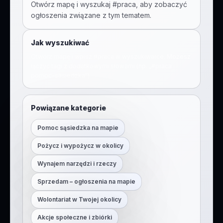
Otwórz mapę i wyszukaj #
praca
, aby zobaczyć
ogłoszenia związane z tym tematem.
Jak wyszukiwać
Otwórz mapę i wpisz #
praca
w wyszukiwarce. Możesz
łączyć tagi z dodatkowymi słowami (np. „#
praca
pomoc-sasiedzka
”).
Powiązane kategorie
Pomoc sąsiedzka na mapie
Pożycz i wypożycz w okolicy
Wynajem narzędzi i rzeczy
Sprzedam – ogłoszenia na mapie
Wolontariat w Twojej okolicy
Akcje społeczne i zbiórki