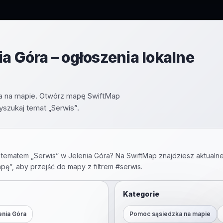
a Góra – ogłoszenia lokalne
nia na mapie. Otwórz mapę SwiftMap
yszukaj temat „Serwis”.
 tematem „
Serwis
” w
Jelenia Góra
? Na SwiftMap znajdziesz aktualne
apę”, aby przejść do mapy z filtrem #
serwis
.
Kategorie
enia Góra
Pomoc sąsiedzka na mapie