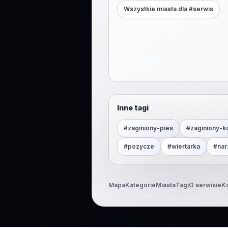
Wszystkie miasta dla #
serwis
Inne tagi
#
zaginiony-pies
#
zaginiony-k
#
pozycze
#
wiertarka
#
nar
Mapa
Kategorie
Miasta
Tagi
O serwisie
K