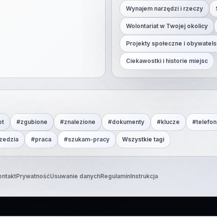
Wynajem narzędzi i rzeczy
Wolontariat w Twojej okolicy
Projekty społeczne i obywatels
Ciekawostki i historie miejsc
ot
#
zgubione
#
znalezione
#
dokumenty
#
klucze
#
telefon
zedzia
#
praca
#
szukam-pracy
Wszystkie tagi
ontakt
Prywatność
Usuwanie danych
Regulamin
Instrukcja