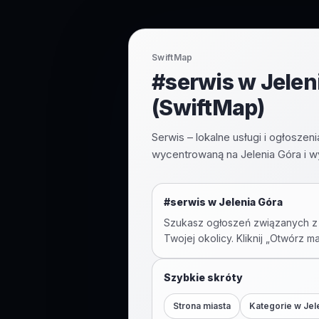
SwiftMap
#serwis w Jeleni
(SwiftMap)
Serwis – lokalne usługi i ogłosze
wycentrowaną na Jelenia Góra i w
#
serwis
w
Jelenia Góra
Szukasz ogłoszeń związanych z
Twojej okolicy. Kliknij „Otwórz m
Szybkie skróty
Strona miasta
Kategorie w
Jel