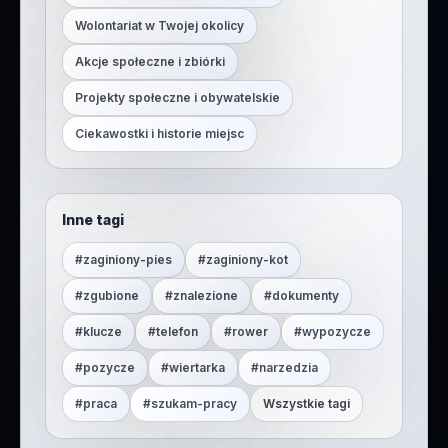
Wolontariat w Twojej okolicy
Akcje społeczne i zbiórki
Projekty społeczne i obywatelskie
Ciekawostki i historie miejsc
Inne tagi
#
zaginiony-pies
#
zaginiony-kot
#
zgubione
#
znalezione
#
dokumenty
#
klucze
#
telefon
#
rower
#
wypozycze
#
pozycze
#
wiertarka
#
narzedzia
#
praca
#
szukam-pracy
Wszystkie tagi