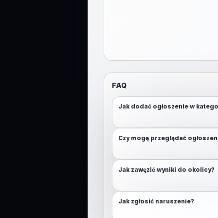
FAQ
Jak dodać ogłoszenie w katego
Otwórz mapę, przytrzymaj (lub klikn
Czy mogę przeglądać ogłoszen
Nie. Aby przeglądać mapę, wymaga
Jak zawęzić wyniki do okolicy?
Włącz lokalizację lub użyj przycisk
Jak zgłosić naruszenie?
Skorzystaj z funkcji zgłoszenia. D