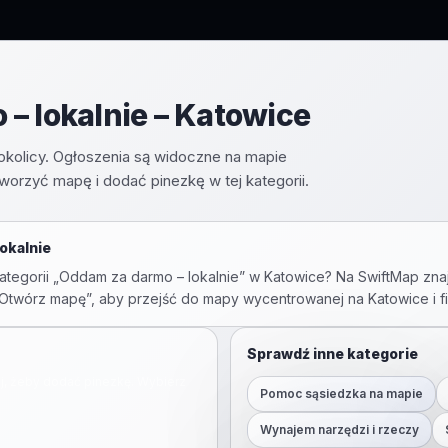
– lokalnie – Katowice
okolicy. Ogłoszenia są widoczne na mapie
tworzyć mapę i dodać pinezkę w tej kategorii.
okalnie
tegorii „
Oddam za darmo – lokalnie
” w
Katowice
? Na SwiftMap zna
ij „Otwórz mapę”, aby przejść do mapy wycentrowanej na
Katowice
i f
Sprawdź inne kategorie
ij, żeby dodać pinezkę. Wybierz
Pomoc sąsiedzka na mapie
Wynajem narzędzi i rzeczy