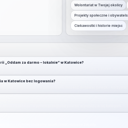
Wolontariat w Twojej okolicy
Projekty społeczne i obywatels
Ciekawostki i historie miejsc
rii „Oddam za darmo – lokalnie” w Katowice?
ij) miejsce na mapie, wybierz kategorię, dodaj tytuł i opis, a potem opubliku
ia w Katowice bez logowania?
ne jest zalogowanie. Po zalogowaniu możesz dodawać pinezki i korzystać 
u „Moja lokalizacja”, a potem przeglądaj pinezki w pobliżu w tej kategorii.
zięki temu szybciej usuwamy spam i treści łamiące zasady.