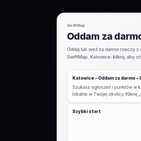
SwiftMap
Oddam za darmo 
Oddaj lub weź za darmo rzeczy z 
SwiftMap. Katowice: kliknij, aby o
Katowice
–
Oddam za darmo – l
Szukasz ogłoszeń i punktów w ka
lokalne w Twojej okolicy. Klikn
Szybki start
Wejdź na mapę, przytrzymaj lub klikn
kategorię, dodaj opis i opublikuj.