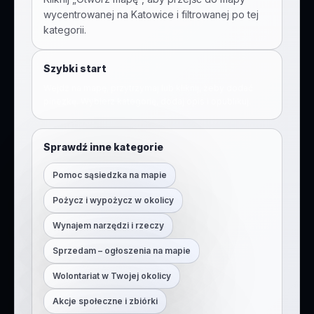
wycentrowanej na
Katowice
i filtrowanej po tej
kategorii.
Szybki start
Wejdź na mapę, przytrzymaj lub kliknij, żeby dodać
pinezkę. Wybierz kategorię, dodaj opis i opublikuj.
Sprawdź inne kategorie
Pomoc sąsiedzka na mapie
Pożycz i wypożycz w okolicy
Wynajem narzędzi i rzeczy
Sprzedam – ogłoszenia na mapie
Wolontariat w Twojej okolicy
Akcje społeczne i zbiórki