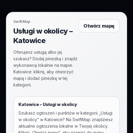
SwiftMap
Otwórz mapę
Usługi w okolicy –
Katowice
Oferujesz usługę albo jej
szukasz? Dodaj pinezkę i znajdź
wykonawcę lokalnie na mapie.
Katowice: kliknij, aby otworzyć
mapę i dodać pinezkę w tej
kategorii.
Katowice
–
Usługi w okolicy
Szukasz ogłoszeń i punktów w kategorii „
Usługi
w okolicy
” w
Katowice
? Na SwiftMap znajdziesz
aktualne ogłoszenia lokalne w Twojej okolicy.
Kliknij „Otwórz mapę”, aby przejść do mapy