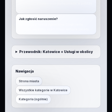
lokalizacja”, a potem przeglądaj pinezki w pobliżu
w tej kategorii.
Jak zgłosić naruszenie?
Skorzystaj z funkcji zgłoszenia. Dzięki temu
szybciej usuwamy spam i treści łamiące zasady.
Przewodnik:
Katowice
+
Usługi w okolicy
Nawigacja
Strona miasta
Wszystkie kategorie w
Katowice
Kategoria (ogólnie)