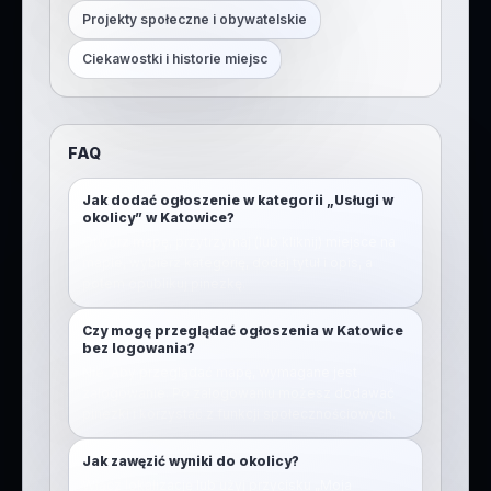
Projekty społeczne i obywatelskie
Ciekawostki i historie miejsc
FAQ
Jak dodać ogłoszenie w kategorii „Usługi w
okolicy” w Katowice?
Otwórz mapę, przytrzymaj (lub kliknij) miejsce na
mapie, wybierz kategorię, dodaj tytuł i opis, a
potem opublikuj pinezkę.
Czy mogę przeglądać ogłoszenia w Katowice
bez logowania?
Nie. Aby przeglądać mapę, wymagane jest
zalogowanie. Po zalogowaniu możesz dodawać
pinezki i korzystać z funkcji społecznościowych.
Jak zawęzić wyniki do okolicy?
Włącz lokalizację lub użyj przycisku „Moja