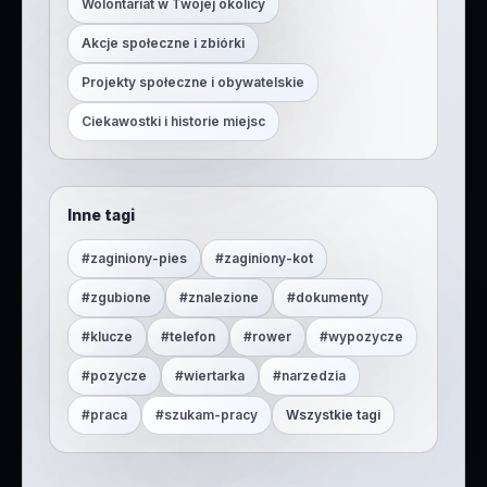
Wolontariat w Twojej okolicy
Akcje społeczne i zbiórki
Projekty społeczne i obywatelskie
Ciekawostki i historie miejsc
Inne tagi
#
zaginiony-pies
#
zaginiony-kot
#
zgubione
#
znalezione
#
dokumenty
#
klucze
#
telefon
#
rower
#
wypozycze
#
pozycze
#
wiertarka
#
narzedzia
#
praca
#
szukam-pracy
Wszystkie tagi