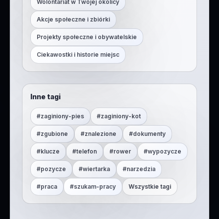
Wolontariat w Twojej okolicy
Akcje społeczne i zbiórki
Projekty społeczne i obywatelskie
Ciekawostki i historie miejsc
Inne tagi
#
zaginiony-pies
#
zaginiony-kot
#
zgubione
#
znalezione
#
dokumenty
#
klucze
#
telefon
#
rower
#
wypozycze
#
pozycze
#
wiertarka
#
narzedzia
#
praca
#
szukam-pracy
Wszystkie tagi