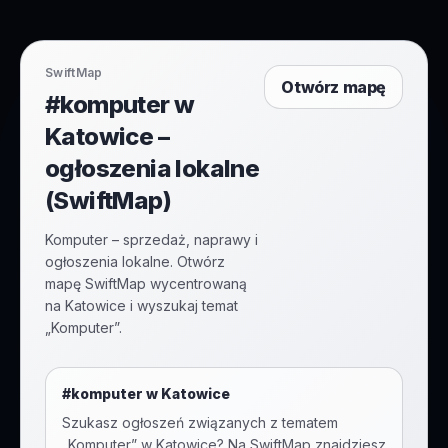
SwiftMap
Otwórz mapę
#komputer w
Katowice –
ogłoszenia lokalne
(SwiftMap)
Komputer – sprzedaż, naprawy i
ogłoszenia lokalne. Otwórz
mapę SwiftMap wycentrowaną
na Katowice i wyszukaj temat
„Komputer”.
#
komputer
w
Katowice
Szukasz ogłoszeń związanych z tematem
„
Komputer
” w
Katowice
? Na SwiftMap znajdziesz