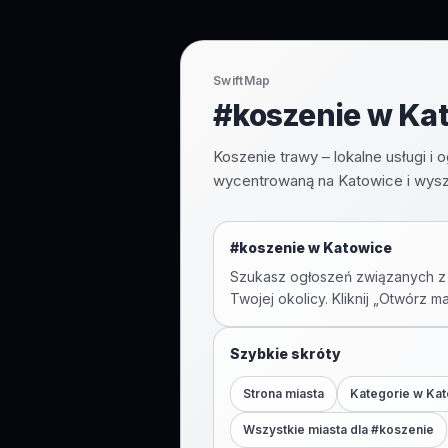
SwiftMap
#koszenie w Kat
Koszenie trawy – lokalne usługi i
wycentrowaną na Katowice i wysz
#
koszenie
w
Katowice
Szukasz ogłoszeń związanych z
Twojej okolicy. Kliknij „Otwórz m
Szybkie skróty
Strona miasta
Kategorie w
Kat
Wszystkie miasta dla #
koszenie