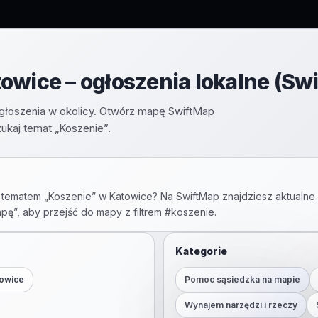
owice – ogłoszenia lokalne (Sw
 ogłoszenia w okolicy. Otwórz mapę SwiftMap
ukaj temat „Koszenie”.
 tematem „
Koszenie
” w
Katowice
? Na SwiftMap znajdziesz aktualne 
apę”, aby przejść do mapy z filtrem #
koszenie
.
Kategorie
owice
Pomoc sąsiedzka na mapie
Wynajem narzędzi i rzeczy