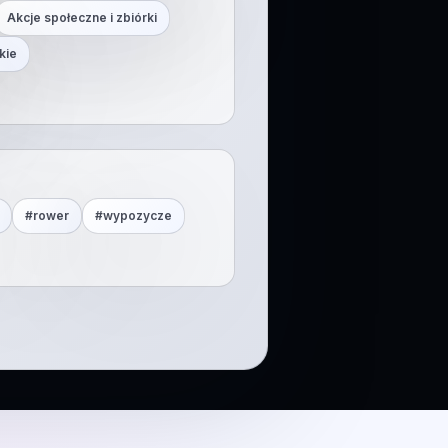
Akcje społeczne i zbiórki
kie
#
rower
#
wypozycze