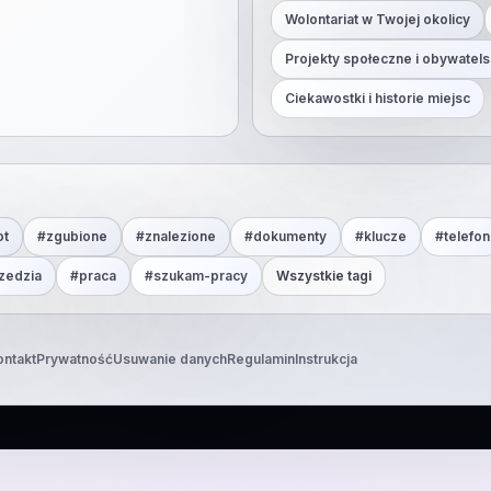
Wolontariat w Twojej okolicy
Projekty społeczne i obywatels
Ciekawostki i historie miejsc
ot
#
zgubione
#
znalezione
#
dokumenty
#
klucze
#
telefon
zedzia
#
praca
#
szukam-pracy
Wszystkie tagi
ontakt
Prywatność
Usuwanie danych
Regulamin
Instrukcja