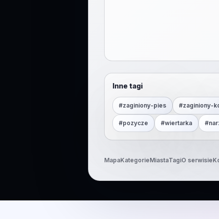
Inne tagi
#
zaginiony-pies
#
zaginiony-k
#
pozycze
#
wiertarka
#
nar
Mapa
Kategorie
Miasta
Tagi
O serwisie
K