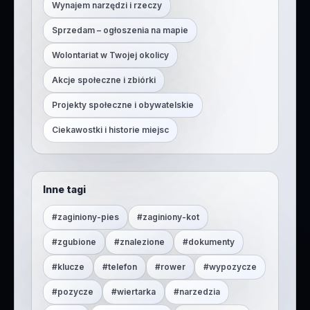
Wynajem narzędzi i rzeczy
Sprzedam – ogłoszenia na mapie
Wolontariat w Twojej okolicy
Akcje społeczne i zbiórki
Projekty społeczne i obywatelskie
Ciekawostki i historie miejsc
Inne tagi
#
zaginiony-pies
#
zaginiony-kot
#
zgubione
#
znalezione
#
dokumenty
#
klucze
#
telefon
#
rower
#
wypozycze
#
pozycze
#
wiertarka
#
narzedzia