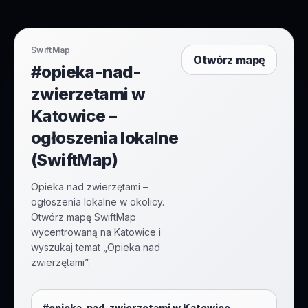
SwiftMap
Otwórz mapę
#opieka-nad-
zwierzetami w
Katowice –
ogłoszenia lokalne
(SwiftMap)
Opieka nad zwierzętami –
ogłoszenia lokalne w okolicy.
Otwórz mapę SwiftMap
wycentrowaną na Katowice i
wyszukaj temat „Opieka nad
zwierzętami”.
#
opieka-nad-zwierzetami
w
Katowice