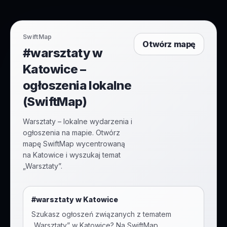
SwiftMap
Otwórz mapę
#warsztaty w
Katowice –
ogłoszenia lokalne
(SwiftMap)
Warsztaty – lokalne wydarzenia i
ogłoszenia na mapie. Otwórz
mapę SwiftMap wycentrowaną
na Katowice i wyszukaj temat
„Warsztaty”.
#
warsztaty
w
Katowice
Szukasz ogłoszeń związanych z tematem
„
Warsztaty
” w
Katowice
? Na SwiftMap