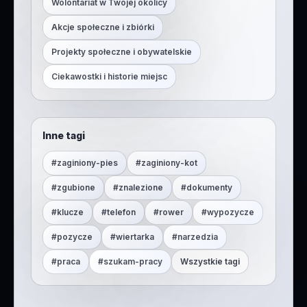
Wolontariat w Twojej okolicy
Akcje społeczne i zbiórki
Projekty społeczne i obywatelskie
Ciekawostki i historie miejsc
Inne tagi
#
zaginiony-pies
#
zaginiony-kot
#
zgubione
#
znalezione
#
dokumenty
#
klucze
#
telefon
#
rower
#
wypozycze
#
pozycze
#
wiertarka
#
narzedzia
#
praca
#
szukam-pracy
Wszystkie tagi