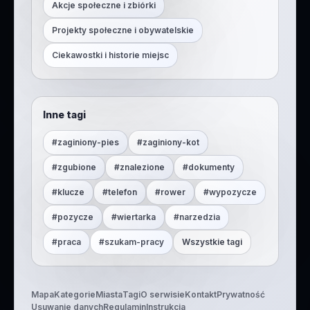
Akcje społeczne i zbiórki
Projekty społeczne i obywatelskie
Ciekawostki i historie miejsc
Inne tagi
#
zaginiony-pies
#
zaginiony-kot
#
zgubione
#
znalezione
#
dokumenty
#
klucze
#
telefon
#
rower
#
wypozycze
#
pozycze
#
wiertarka
#
narzedzia
#
praca
#
szukam-pracy
Wszystkie tagi
Mapa
Kategorie
Miasta
Tagi
O serwisie
Kontakt
Prywatność
Usuwanie danych
Regulamin
Instrukcja