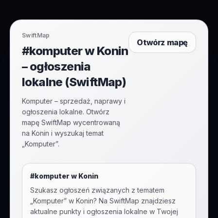
SwiftMap
Otwórz mapę
#komputer w Konin
– ogłoszenia
lokalne (SwiftMap)
Komputer – sprzedaż, naprawy i
ogłoszenia lokalne. Otwórz
mapę SwiftMap wycentrowaną
na Konin i wyszukaj temat
„Komputer”.
#
komputer
w
Konin
Szukasz ogłoszeń związanych z tematem
„
Komputer
” w
Konin
? Na SwiftMap znajdziesz
aktualne punkty i ogłoszenia lokalne w Twojej