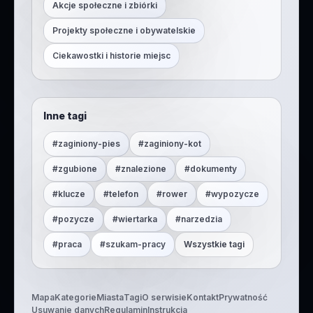
Akcje społeczne i zbiórki
Projekty społeczne i obywatelskie
Ciekawostki i historie miejsc
Inne tagi
#
zaginiony-pies
#
zaginiony-kot
#
zgubione
#
znalezione
#
dokumenty
#
klucze
#
telefon
#
rower
#
wypozycze
#
pozycze
#
wiertarka
#
narzedzia
#
praca
#
szukam-pracy
Wszystkie tagi
Mapa
Kategorie
Miasta
Tagi
O serwisie
Kontakt
Prywatność
Usuwanie danych
Regulamin
Instrukcja