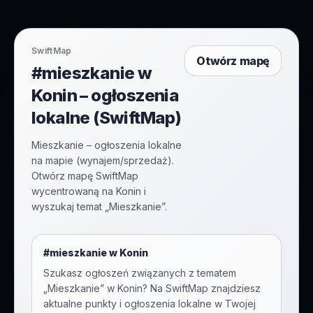
SwiftMap
Otwórz mapę
#mieszkanie w
Konin – ogłoszenia
lokalne (SwiftMap)
Mieszkanie – ogłoszenia lokalne
na mapie (wynajem/sprzedaż).
Otwórz mapę SwiftMap
wycentrowaną na Konin i
wyszukaj temat „Mieszkanie”.
#
mieszkanie
w
Konin
Szukasz ogłoszeń związanych z tematem
„
Mieszkanie
” w
Konin
? Na SwiftMap znajdziesz
aktualne punkty i ogłoszenia lokalne w Twojej