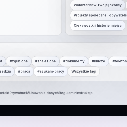
Wolontariat w Twojej okolicy
Projekty społeczne i obywatels
Ciekawostki i historie miejsc
ot
#
zgubione
#
znalezione
#
dokumenty
#
klucze
#
telefon
zedzia
#
praca
#
szukam-pracy
Wszystkie tagi
ontakt
Prywatność
Usuwanie danych
Regulamin
Instrukcja