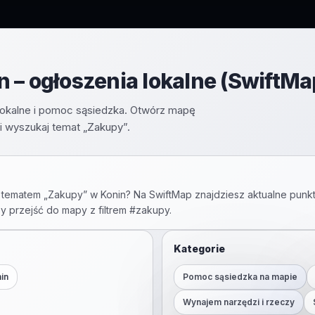
 – ogłoszenia lokalne (SwiftMa
okalne i pomoc sąsiedzka. Otwórz mapę
i wyszukaj temat „Zakupy”.
 tematem „
Zakupy
” w
Konin
? Na SwiftMap znajdziesz aktualne punkt
by przejść do mapy z filtrem #
zakupy
.
Kategorie
in
Pomoc sąsiedzka na mapie
Wynajem narzędzi i rzeczy