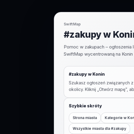
SwiftMap
#zakupy w Konin
Pomoc w zakupach – ogłoszenia l
SwiftMap wycentrowaną na Konin 
#
zakupy
w
Konin
Szukasz ogłoszeń związanych z
okolicy. Kliknij „Otwórz mapę”, a
Szybkie skróty
Strona miasta
Kategorie w
Kon
Wszystkie miasta dla #
zakupy