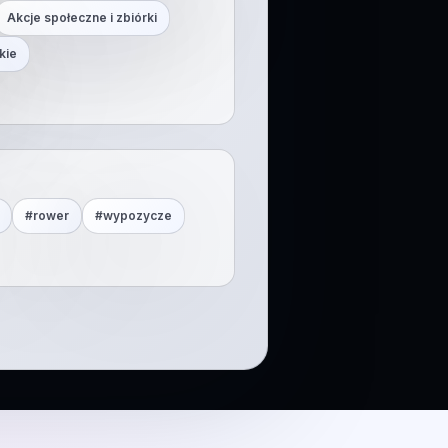
Akcje społeczne i zbiórki
kie
#
rower
#
wypozycze