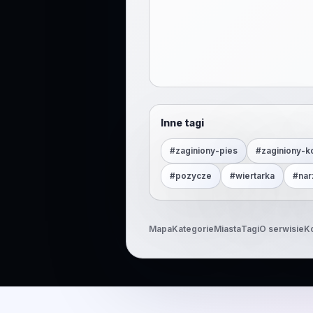
Inne tagi
#
zaginiony-pies
#
zaginiony-k
#
pozycze
#
wiertarka
#
nar
Mapa
Kategorie
Miasta
Tagi
O serwisie
K