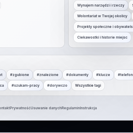
Wynajem narzędzi i rzeczy
Wolontariat w Twojej okolicy
Projekty społeczne i obywatels
Ciekawostki i historie miejsc
ot
#
zgubione
#
znalezione
#
dokumenty
#
klucze
#
telefon
ca
#
szukam-pracy
#
dorywczo
Wszystkie tagi
ontakt
Prywatność
Usuwanie danych
Regulamin
Instrukcja