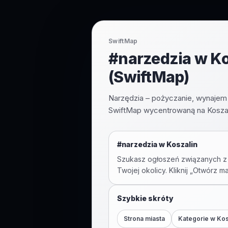
SwiftMap
#narzedzia w Ko
(SwiftMap)
Narzędzia – pożyczanie, wynajem 
SwiftMap wycentrowaną na Koszali
#
narzedzia
w
Koszalin
Szukasz ogłoszeń związanych z
Twojej okolicy. Kliknij „Otwórz m
Szybkie skróty
Strona miasta
Kategorie w
Kos