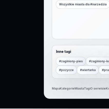
Wszystkie miasta dla #
narzedzia
Inne tagi
#
zaginiony-pies
#
zaginiony-k
#
pozycze
#
wiertarka
#
pra
Mapa
Kategorie
Miasta
Tagi
O serwisie
K