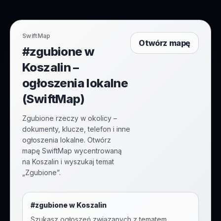
SwiftMap
Otwórz mapę
#zgubione w
Koszalin –
ogłoszenia lokalne
(SwiftMap)
Zgubione rzeczy w okolicy –
dokumenty, klucze, telefon i inne
ogłoszenia lokalne. Otwórz
mapę SwiftMap wycentrowaną
na Koszalin i wyszukaj temat
„Zgubione”.
#
zgubione
w
Koszalin
Szukasz ogłoszeń związanych z tematem