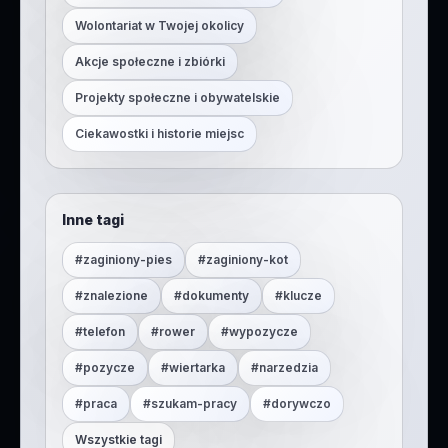
Wolontariat w Twojej okolicy
Akcje społeczne i zbiórki
Projekty społeczne i obywatelskie
Ciekawostki i historie miejsc
Inne tagi
#
zaginiony-pies
#
zaginiony-kot
#
znalezione
#
dokumenty
#
klucze
#
telefon
#
rower
#
wypozycze
#
pozycze
#
wiertarka
#
narzedzia
#
praca
#
szukam-pracy
#
dorywczo
Wszystkie tagi